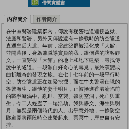
借閱實體書
內容簡介
作者簡介
在中區警署建築群內，傳說有秘密地道連接監獄、
法庭和警署，另外又傳說還有一條戰時的防空隧道
直通皇后大道。年前，當建築群被活化成「大館」
並開幕後，身為兼職導賞員的我，跟偶遇的訪客靜
文，一直穿梭「大館」的地上和地下建築，尋找傳
說中的隧道。一段源自好奇心的尋覓，最終演變成
曲折離奇的發現之旅。在七十七年前的一段平行時
空，防空隧道正在加緊挖掘，而在中央警署任職的
魯警海生，跟他的妻子明月，正被捲進香港淪陷前
的戰爭漩渦中。亂世、空襲、躲防空洞，死亡與重
生，令二人經歷了一場浩劫。我與靜文、海生與明
月，無疑是兩個時代的人。出乎意外地，一條防空
隧道竟將兩段時空連繫起來。冥冥中，歷史自有安
排。