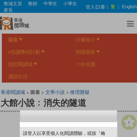
Skip
教城主頁
教師
中學生
小學生
繁
登入/註冊
|
|
English
to
家長
main
content
圖書
好書推介
e悅讀學校計劃
閱讀服務
我的閱讀城
十本好讀
漫話生活
香港閱讀城
> 圖書 >
文學小說
>
推理懸疑
大館小說﹕消失的隧道
1
請登入以享受個人化閱讀體驗，或按「略