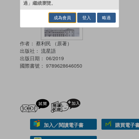
過」繼續瀏覽。
成為會員
登入
略過
作者：
蔡利民 （原著）
出版社：
流星語
出版日期：
06/2019
國際書號：
9789628646050
試閲
加入閱讀紀錄
加入／閱讀電子書
購買電子書 