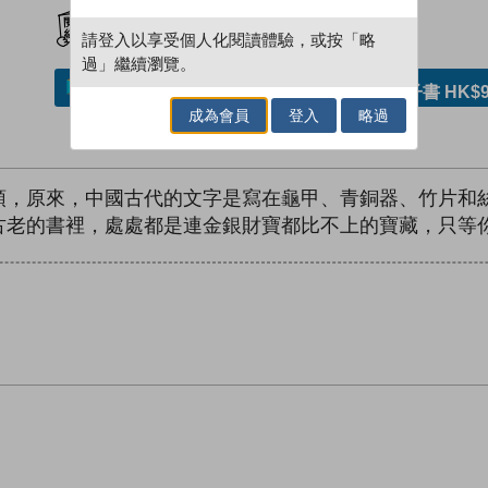
加入閱讀紀錄
請登入以享受個人化閱讀體驗，或按「略
過」繼續瀏覽。
加入／閱讀電子書
購買電子書 HK$9
成為會員
登入
略過
頭，原來，中國古代的文字是寫在龜甲、青銅器、竹片和
古老的書裡，處處都是連金銀財寶都比不上的寶藏，只等