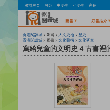
Skip
教城主頁
教師
中學生
小學生
家長
to
main
content
圖書
好書推介
香港閱讀城
> 圖書 >
人文史地
>
歷史
香港閱讀城
> 圖書 >
文化藝術
>
文化研究
寫給兒童的文明史 4 古書裡