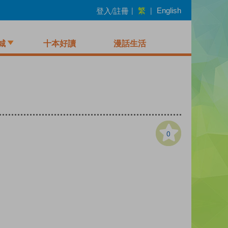
繁
登入/註冊
|
|
English
城
十本好讀
漫話生活
0