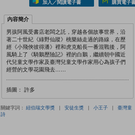
加入／閱讀電子書
購買電子書 
內容簡介
男孩阿風受書店老闆之託，穿越各個故事世界，沿
著二十世紀《綠野仙蹤》桃樂絲走過的路線，在歷
經《小飛俠彼得潘》裡和虎克船長一番混戰後，阿
風騎上了《騎鵝歷險記》裡的白鵝，繼續朝中國近
代兒童文學作家及臺灣兒童文學作家用心為孩子們
經營的文學花園飛去……
插圖：
許多
關鍵字詞：
紐伯瑞文學獎
|
安徒生獎
|
小王子
|
臺灣童
詩