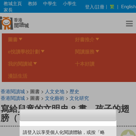
Skip
教城主頁
教師
中學生
小學生
繁
登入/註冊
|
|
English
to
家長
main
content
圖書
好書推介
e悅讀學校計劃
閱讀服務
我的閱讀城
十本好讀
漫話生活
香港閱讀城
> 圖書 >
人文史地
>
歷史
香港閱讀城
> 圖書 >
文化藝術
>
文化研究
寫給兒童的文明史 8 書．孩子的翅
膀（下）
請登入以享受個人化閱讀體驗，或按「略