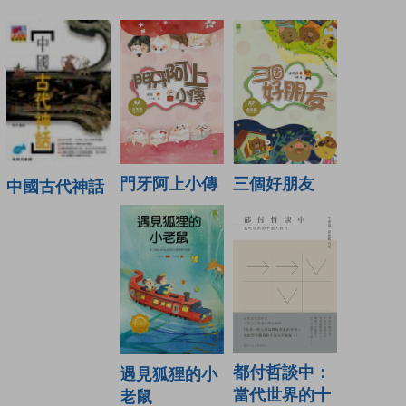
門牙阿上小傳
三個好朋友
中國古代神話
都付哲談中：
遇見狐狸的小
當代世界的十
老鼠