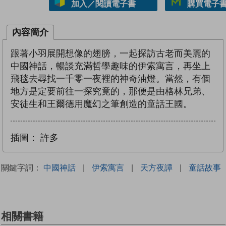
加入／閱讀電子書
購買電子書 
內容簡介
跟著小羽展開想像的翅膀，一起探訪古老而美麗的
中國神話，暢談充滿哲學趣味的伊索寓言，再坐上
飛毯去尋找一千零一夜裡的神奇油燈。當然，有個
地方是定要前往一探究竟的，那便是由格林兄弟、
安徒生和王爾德用魔幻之筆創造的童話王國。
插圖：
許多
關鍵字詞：
中國神話
|
伊索寓言
|
天方夜譚
|
童話故事
相關書籍