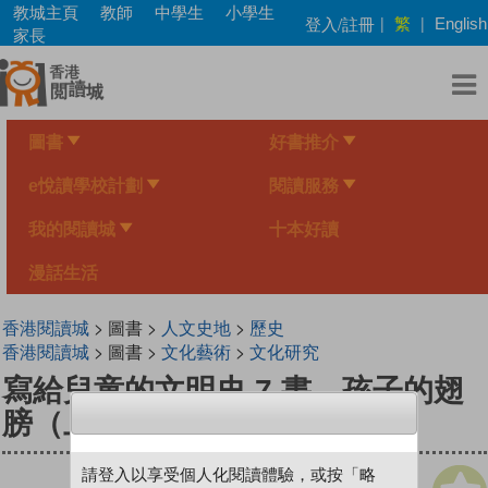
Skip
教城主頁
教師
中學生
小學生
繁
登入/註冊
|
|
English
to
家長
main
content
圖書
好書推介
e悅讀學校計劃
閱讀服務
我的閱讀城
十本好讀
漫話生活
香港閱讀城
> 圖書 >
人文史地
>
歷史
香港閱讀城
> 圖書 >
文化藝術
>
文化研究
寫給兒童的文明史 7 書．孩子的翅
膀（上）
請登入以享受個人化閱讀體驗，或按「略