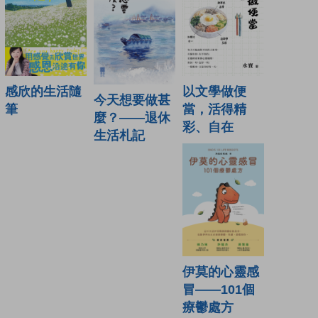
感欣的生活隨
以文學做便
今天想要做甚
筆
當，活得精
麼？——退休
彩、自在
生活札記
伊莫的心靈感
冒——101個
療鬱處方