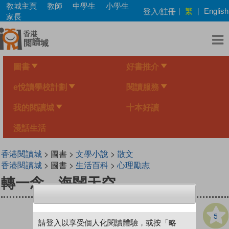
Skip
教城主頁
教師
中學生
小學生
繁
登入/註冊
|
|
English
to
家長
main
content
圖書
好書推介
e悅讀學校計劃
閱讀服務
我的閱讀城
十本好讀
漫話生活
香港閱讀城
> 圖書 >
文學小說
>
散文
香港閱讀城
> 圖書 >
生活百科
>
心理勵志
轉一念，海闊天空
5
請登入以享受個人化閱讀體驗，或按「略