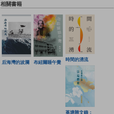
相關書籍
時間的湧流
布紐爾睡午覺
后海灣的波瀾
堇塘雜文錄：