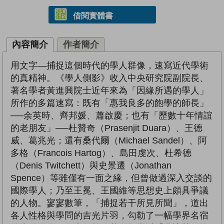
借閱實體書
內容簡介
作者簡介
用文字—捕捉這個時代的學人群像，速寫近代學術
的真精神。《學人側影》收入中央研究院副院長、
著名學者黃進興院士近年來為「因緣所遇的學人」
所作的多篇速寫：既有「惠我良多的飽學的師長」
──余英時、齊邦媛、蕭啟慶；也有「歷數十年情誼
的老朋友」──杜贊奇（Prasenjit Duara）、王德
威、葛兆光；還有桑代爾（Michael Sandel）、阿
多格（Francois Hartog）、島田虔次、杜希德
（Denis Twitchett）與史景遷（Jonathan
Spence）等雖僅有一面之緣，但曾做過深入交談的
國際學人；乃至王冕、王國維等思想史上頗具爭議
的人物。寥寥數筆，「捕捉若干所見所聞」，道出
各人性格與學問的吉光片羽，勾勒了一幅學界名宿