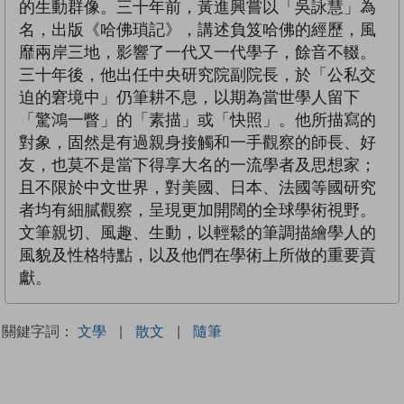
的生動群像。三十年前，黃進興嘗以「吳詠慧」為
名，出版《哈佛瑣記》，講述負笈哈佛的經歷，風
靡兩岸三地，影響了一代又一代學子，餘音不輟。
三十年後，他出任中央研究院副院長，於「公私交
迫的窘境中」仍筆耕不息，以期為當世學人留下
「驚鴻一瞥」的「素描」或「快照」。他所描寫的
對象，固然是有過親身接觸和一手觀察的師長、好
友，也莫不是當下得享大名的一流學者及思想家；
且不限於中文世界，對美國、日本、法國等國研究
者均有細膩觀察，呈現更加開闊的全球學術視野。
文筆親切、風趣、生動，以輕鬆的筆調描繪學人的
風貌及性格特點，以及他們在學術上所做的重要貢
獻。
關鍵字詞：
文學
|
散文
|
隨筆