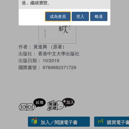
過」繼續瀏覽。
成為會員
登入
略過
作者：
黃進興 （原著）
出版社：
香港中文大學出版社
出版日期：
10/2019
國際書號：
9789882371729
試閲
加入閱讀紀錄
加入／閱讀電子書
購買電子書 