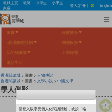
Skip
教城主頁
教師
中學生
小學生
繁
登入/註冊
|
|
English
to
家長
main
content
圖書
好書推介
e悅讀學校計劃
閱讀服務
我的閱讀城
十本好讀
漫話生活
香港閱讀城
> 圖書 >
人物傳記
香港閱讀城
> 圖書 >
文學小說
>
中國文學
學人側影
3
請登入以享受個人化閱讀體驗，或按「略