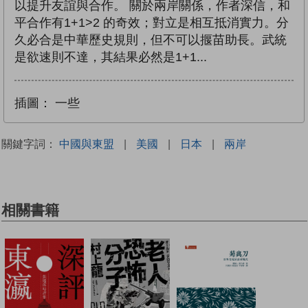
以提升友誼與合作。 關於兩岸關係，作者深信，和
平合作有1+1>2 的奇效；對立是相互抵消實力。分
久必合是中華歷史規則，但不可以揠苗助長。武統
是欲速則不達，其結果必然是1+1...
插圖：
一些
關鍵字詞：
中國與東盟
|
美國
|
日本
|
兩岸
相關書籍