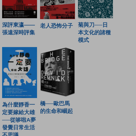
深評東瀛——
菊與刀──日
老人恐怖分子
張遠深時評集
本文化的諸種
模式
橋──歐巴馬
為什麼靜香一
的生命和崛起
定要嫁給大雄
──從哆啦A夢
發覺日常生活
不思議