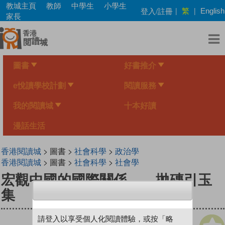
Skip
教城主頁
教師
中學生
小學生
繁
登入/註冊
|
|
English
to
家長
main
content
圖書
好書推介
e悅讀學校計劃
閱讀服務
我的閱讀城
十本好讀
漫話生活
香港閱讀城
> 圖書 >
社會科學
>
政治學
香港閱讀城
> 圖書 >
社會科學
>
社會學
宏觀中國的國際關係——拋磚引玉
集
請登入以享受個人化閱讀體驗，或按「略