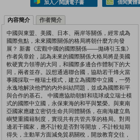
借閱實體
加入／閱讀電子書
內容簡介
作者簡介
中國與東盟、美國、日本、兩岸等關係，經常成為
國際焦點，未來國際關係的格局將朝什麼方向發
展？ 新書《宏觀中國的國際關係——拋磚引玉集》
作者吳章銓，認為未來的國際關係大格局將是美國
軟硬實力領導的大同，和國際多邊合作體制下的大
同，兩者並存。設想通過聯合國，協助若干烽火當
事國採取一種瑞士模式，建立為國際中立國，一勞
永逸地解決他們的內外糾結問題，並成為國際和平
與合作的基石。 中國應協助朝鮮和琉球成立瑞士模
式的國際中立國，永保東海的和平與繁榮。與東南
亞國家應建立密切生命共同體關係，在南海建立島
嶼雙重國籍制度，實現共有共管共享的格局。對周
邊若干國家，應不計較是否對等開放，不計較短期
得失，主動單方面減免貿易關稅，開放教育交往，