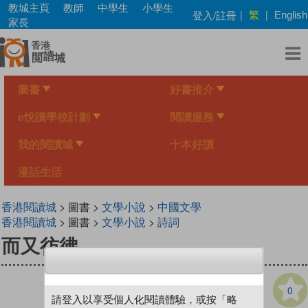
Skip
教城主頁
教師
中學生
小學生
繁
登入/註冊
|
|
English
to
家長
main
content
圖書
好書推介
e悅讀學校計劃
閱讀服務
我的閱讀城
十本好讀
漫話生活
香港閱讀城
> 圖書 >
文學小說
>
中國文學
香港閱讀城
> 圖書 >
文學小說
>
詩詞
而又彷彿
0
請登入以享受個人化閱讀體驗，或按「略