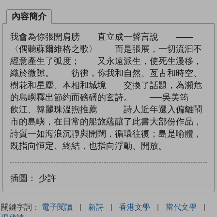
內容簡介
我會為你張開肩膀 直立成一聲言說 ——
〈偶聽蘇爾維格之歌〉 而是張展，一切流汩不
經意產生了弧度； 又永遠派生，使死生漫移，
織於微隙。 彷彿，你我和自然、亙古和時空、
樹花和星塵、本相和城境 交換了話題，為瀕危
的島嶼釋出節約而磅礡的玄詩。 ──吳美筠
飲江、韓麗珠溫煦推薦 詩人近年遷入偏離鬧
市的島嶼，在日常的船旅蘊釀了此書大部份作品，
詩質一如海浪沉靜與開闊，循環往復；島是喻體，
既指向恒定、終結，也指向浮動、開放。
插圖：
少許
關鍵字詞：
電子閱讀
|
新詩
|
香港文學
|
當代文學
|