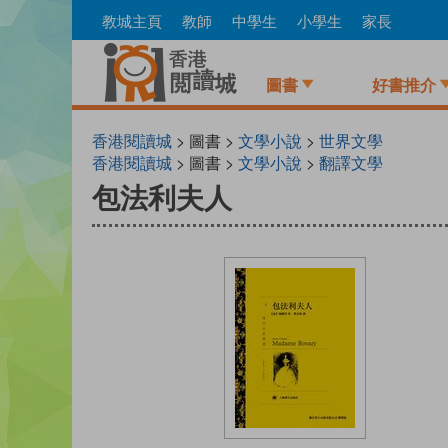
Skip
教城主頁
教師
中學生
小學生
家長
to
main
content
圖書
好書推介
香港閱讀城
> 圖書 >
文學小說
>
世界文學
香港閱讀城
> 圖書 >
文學小說
>
翻譯文學
包法利夫人