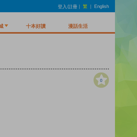
繁
登入/註冊
|
|
English
城
十本好讀
漫話生活
0