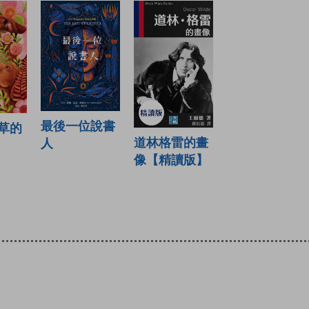
最後一位說書
草的
道林格雷的畫
人
像【精讀版】