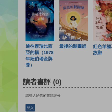
通往泰瑞比西
最後的製圖師
紅色羊齒
亞的橋（1978
故鄉
年紐伯瑞金牌
獎）
讀者書評
(0)
請登入給你的書籍評分
登入