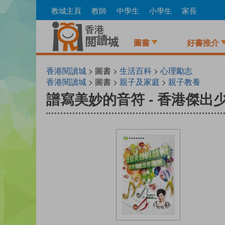
Skip
教城主頁
教師
中學生
小學生
家長
to
main
content
圖書
好書推介
香港閱讀城
> 圖書 >
生活百科
>
心理勵志
香港閱讀城
> 圖書 >
親子及家庭
>
親子教養
譜寫美妙的音符 - 香港傑出