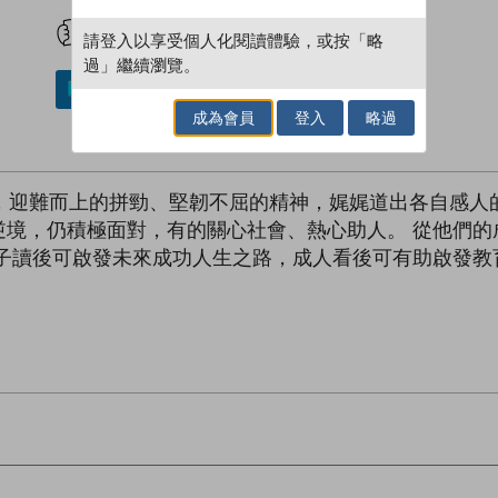
試閲
加入閱讀紀錄
請登入以享受個人化閱讀體驗，或按「略
過」繼續瀏覽。
加入／閱讀電子書
成為會員
登入
略過
，迎難而上的拼勁、堅韌不屈的精神，娓娓道出各自感人
逆境，仍積極面對，有的關心社會、熱心助人。 從他們的
孩子讀後可啟發未來成功人生之路，成人看後可有助啟發教