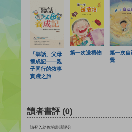
第一次送禮物
第一次自
「聽話」父母
覺
養成記——親
子同行的敘事
實踐之旅
讀者書評
(0)
請登入給你的書籍評分