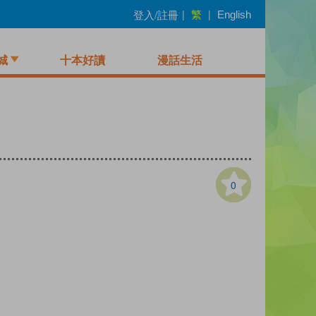
繁
登入/註冊
|
|
English
城
十本好讀
漫話生活
0