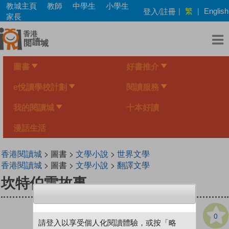
Skip
教城主頁
教師
中學生
小學生
繁
登入/註冊
|
|
English
to
家長
main
content
圖書
好書推介
e悅讀學校計劃
閱讀服務
我的閱讀城
十本好讀
漫話生活
香港閱讀城
> 圖書 >
文學小說
>
世界文學
香港閱讀城
> 圖書 >
文學小說
>
翻譯文學
坎特伯雷故事
0
請登入以享受個人化閱讀體驗，或按「略