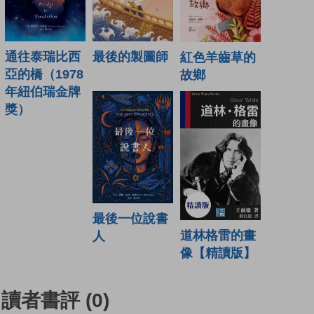
通往泰瑞比西
最後的製圖師
紅色羊齒草的
亞的橋（1978
故鄉
年紐伯瑞金牌
獎）
最後一位說書
道林格雷的畫
人
像【精讀版】
讀者書評
(0)