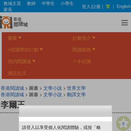
Skip
教城主頁
教師
中學生
小學生
繁
登入/註冊
|
|
English
to
家長
main
content
圖書
好書推介
e悅讀學校計劃
閱讀服務
我的閱讀城
十本好讀
漫話生活
香港閱讀城
> 圖書 >
文學小說
>
世界文學
香港閱讀城
> 圖書 >
文學小說
>
翻譯文學
李爾王
0
請登入以享受個人化閱讀體驗，或按「略