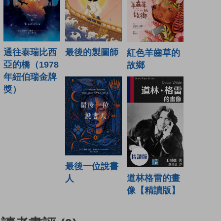
通往泰瑞比西
最後的製圖師
紅色羊齒草的
亞的橋（1978
故鄉
年紐伯瑞金牌
獎）
最後一位說書
道林格雷的畫
人
像【精讀版】