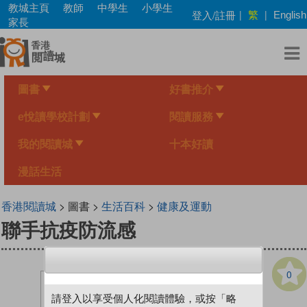
Skip
教城主頁
教師
中學生
小學生
繁
登入/註冊
|
|
English
to
家長
main
content
圖書
好書推介
e悅讀學校計劃
閱讀服務
我的閱讀城
十本好讀
漫話生活
香港閱讀城
> 圖書 >
生活百科
>
健康及運動
聯手抗疫防流感
0
請登入以享受個人化閱讀體驗，或按「略