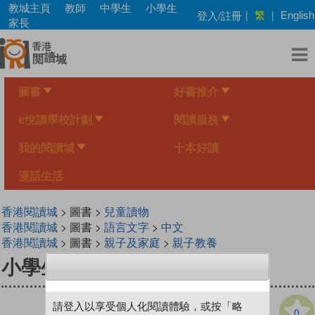
Skip
教城主頁
教師
中學生
小學生
繁
登入/註冊
|
|
English
to
家長
main
content
圖書
好書推介
e悅讀學校計劃
閱讀服務
我的閱讀城
十本好讀
漫話生活
香港閱讀城
> 圖書 >
兒童讀物
香港閱讀城
> 圖書 >
語言文字
>
中文
香港閱讀城
> 圖書 >
親子及家庭
>
親子教養
小學生古文經典．六年級
請登入以享受個人化閱讀體驗，或按「略
0