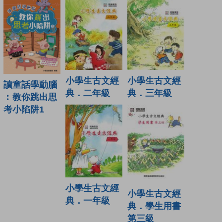
小學生古文經
小學生古文經
讀童話學動腦
典．二年級
典．三年級
︰教你跳出思
考小陷阱1
小學生古文經
小學生古文經
典．一年級
典．學生用書
第三級