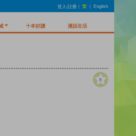
繁
登入/註冊
|
|
English
城
十本好讀
漫話生活
5