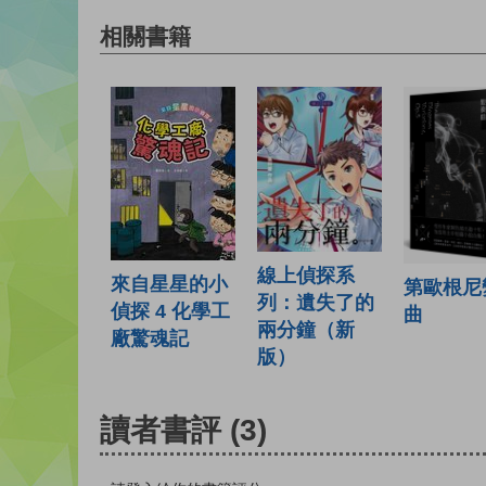
相關書籍
線上偵探系
來自星星的小
第歐根尼
列：遺失了的
偵探 4 化學工
曲
兩分鐘（新
廠驚魂記
版）
讀者書評
(3)