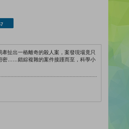
7
易牽扯出一樁離奇的殺人案，案發現場竟只
祕密……錯綜複雜的案件接踵而至，科學小