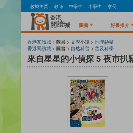
Skip
教城主頁
教師
中學生
小學生
家長
to
main
content
圖書
好書推介
香港閱讀城
> 圖書 >
文學小說
>
推理懸疑
香港閱讀城
> 圖書 >
自然科普
>
普及科學
來自星星的小偵探 5 夜市扒