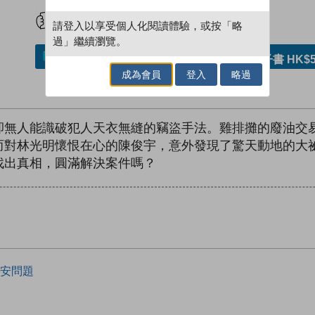
試閲
加入閱讀紀錄
請登入以享受個人化閱讀體驗，或按「略
過」繼續瀏覽。
加入／閱讀電子書
購買電子書 HK$5
成為會員
登入
略過
卻無人能識破犯人天衣無縫的竊盜手法。雞排攤的廢油交
而對林光明懷恨在心的陳俊宇，意外發現了驚天動地的大
找出真相，圓滿解決案件嗎？
安問題