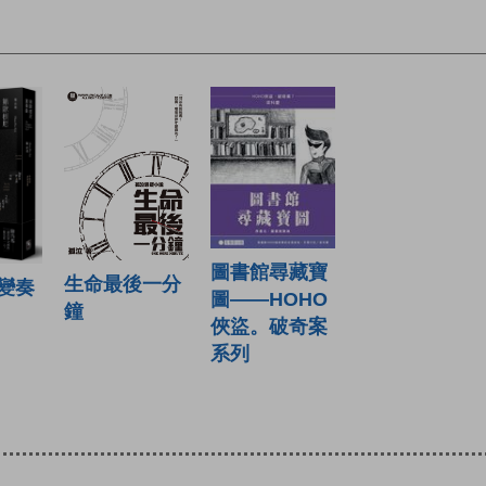
圖書館尋藏寶
生命最後一分
變奏
圖——HOHO
鐘
俠盜。破奇案
系列