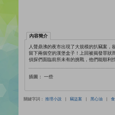
內容簡介
人聲鼎沸的夜市出現了大規模的扒竊案，
留下兩個空的漢堡盒子！上回被揭發罪狀
偵探們面臨前所未有的挑戰，他們能順利
插圖：
一些
關鍵字詞：
推理小說
|
竊盜案
|
黑心油
|
食