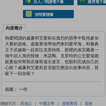
加入／閱讀電子書
購買電子書 
借閱實體書
內容簡介
熱愛閱讀的威廉和艾蜜莉在激烈的競爭中取得參加
大賽的資格。虛擬實境帶他們來到愛琴海，和雅典
王子忒修斯一起前往克里特島，那裡的迷宮藏著一
個牛頭人身的怪物：米諾陶。克里特的公主愛瑞德
妮要如何幫助忒修斯逃出迷宮，也順利完成自己的
心願？威廉和艾蜜莉是否能完整說出故事內容，晉
級下一回合呢？
插圖：
一些
關鍵字詞：
西遊記
|
中國文學
|
虛擬實境
|
冒險