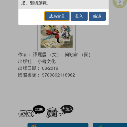
5
過」繼續瀏覽。
成為會員
登入
略過
作者：
譚麗霞 （文）
|
簡翊家 （圖）
出版社：
小魯文化
出版日期：
08/2019
國際書號：
9789862118962
試閲
加入閱讀紀錄