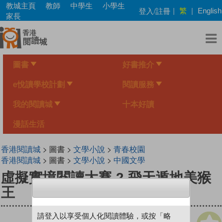
Skip
教城主頁
教師
中學生
小學生
繁
登入/註冊
|
|
English
to
家長
main
content
圖書
好書推介
e悅讀學校計劃
閱讀服務
我的閱讀城
十本好讀
漫話生活
香港閱讀城
> 圖書 >
文學小說
>
青春校園
香港閱讀城
> 圖書 >
文學小說
>
中國文學
虛擬實境閱讀大賽 2 飛天遁地美猴
王
請登入以享受個人化閱讀體驗，或按「略