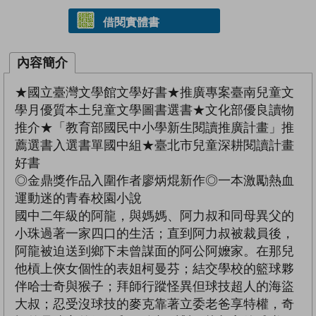
借閱實體書
內容簡介
★國立臺灣文學館文學好書★推廣專案臺南兒童文
學月優質本土兒童文學圖書選書★文化部優良讀物
推介★「教育部國民中小學新生閱讀推廣計畫」推
薦選書入選書單國中組★臺北市兒童深耕閱讀計畫
好書
◎金鼎獎作品入圍作者廖炳焜新作◎一本激勵熱血
運動迷的青春校園小說
國中二年級的阿龍，與媽媽、阿力叔和同母異父的
小珠過著一家四口的生活；直到阿力叔被裁員後，
阿龍被迫送到鄉下未曾謀面的阿公阿嬤家。在那兒
他槓上俠女個性的表姐柯曼芬；結交學校的籃球夥
伴哈士奇與猴子；拜師行蹤怪異但球技超人的海盜
大叔；忍受沒球技的麥克靠著立委老爸享特權，奇