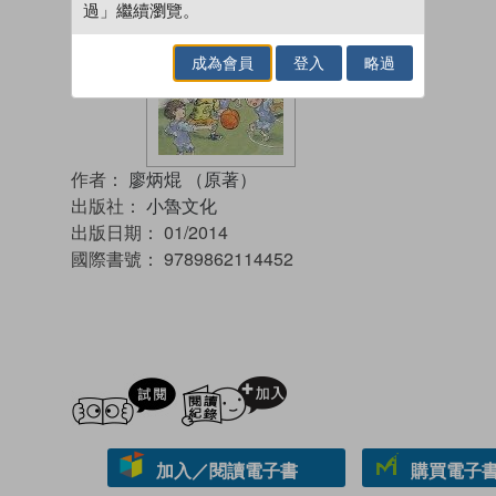
過」繼續瀏覽。
成為會員
登入
略過
作者：
廖炳焜 （原著）
出版社：
小魯文化
出版日期：
01/2014
國際書號：
9789862114452
試閲
加入閱讀紀錄
加入／閱讀電子書
購買電子書 