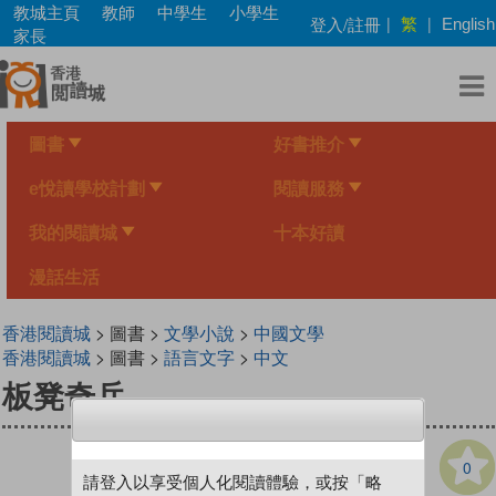
Skip
教城主頁
教師
中學生
小學生
繁
登入/註冊
|
|
English
to
家長
main
content
圖書
好書推介
e悅讀學校計劃
閱讀服務
我的閱讀城
十本好讀
漫話生活
香港閱讀城
> 圖書 >
文學小說
>
中國文學
香港閱讀城
> 圖書 >
語言文字
>
中文
板凳奇兵
0
請登入以享受個人化閱讀體驗，或按「略