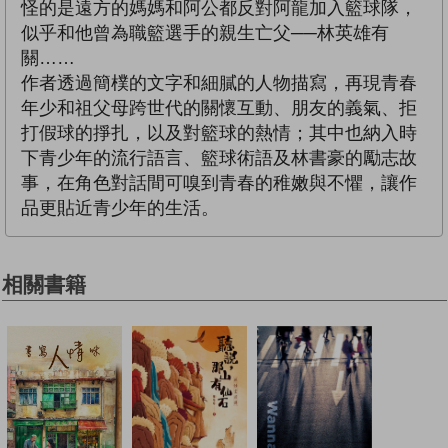
怪的是遠方的媽媽和阿公都反對阿龍加入籃球隊，
似乎和他曾為職籃選手的親生亡父──林英雄有
關……
作者透過簡樸的文字和細膩的人物描寫，再現青春
年少和祖父母跨世代的關懷互動、朋友的義氣、拒
打假球的掙扎，以及對籃球的熱情；其中也納入時
下青少年的流行語言、籃球術語及林書豪的勵志故
事，在角色對話間可嗅到青春的稚嫩與不懼，讓作
品更貼近青少年的生活。
相關書籍