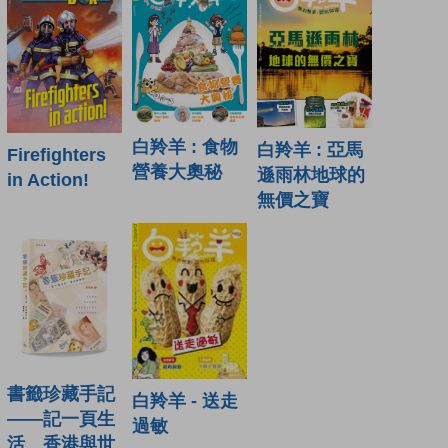
白羚羊 : 食物
白羚羊 : 亞馬
Firefighters
營養大奧秘
遜雨林地球的
in Action!
無價之寶
書籤珍藏手記
白羚羊 - 送走
——記一頁生
過敏
活、香港與世