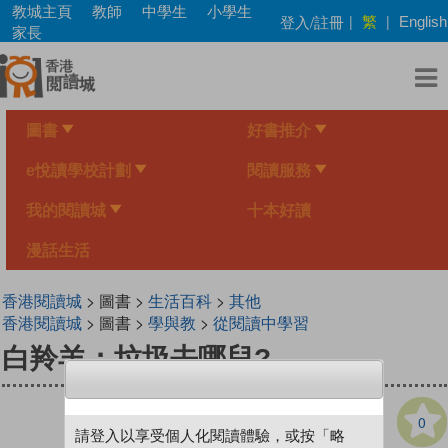
Skip
教城主頁
教師
中學生
小學生
繁
登入/註冊
|
|
English
to
家長
main
content
圖書
好書推介
e悅讀學校計劃
閱讀服務
我的閱讀城
十本好讀
漫話生活
香港閱讀城
> 圖書 >
生活百科
>
其他
香港閱讀城
> 圖書 >
學與教
>
從閱讀中學習
白羚羊：垃圾去哪兒?
0
請登入以享受個人化閱讀體驗，或按「略