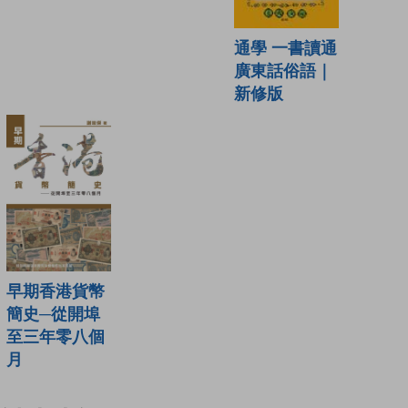
通學 一書讀通
廣東話俗語｜
新修版
早期香港貨幣
簡史─從開埠
至三年零八個
月