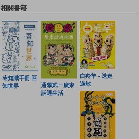
相關書籍
白羚羊 - 送走
冷知識手冊 吾
過敏
通學貮一廣東
知世界
話通生活