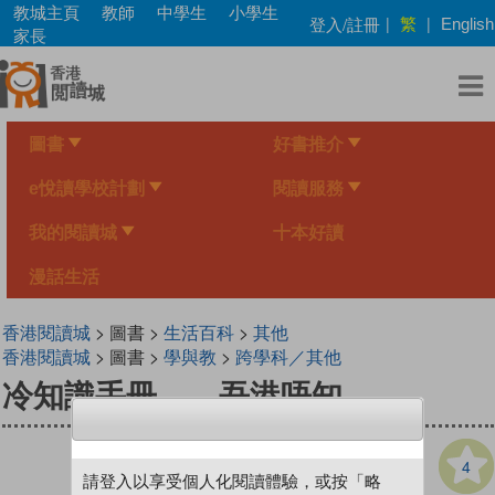
Skip
教城主頁
教師
中學生
小學生
繁
登入/註冊
|
|
English
to
家長
main
content
圖書
好書推介
e悅讀學校計劃
閱讀服務
我的閱讀城
十本好讀
漫話生活
香港閱讀城
> 圖書 >
生活百科
>
其他
香港閱讀城
> 圖書 >
學與教
>
跨學科／其他
冷知識手冊——吾港唔知
4
請登入以享受個人化閱讀體驗，或按「略