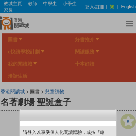
Skip
教城主頁
教師
中學生
小學生
繁
登入/註冊
|
|
English
to
家長
main
content
圖書
好書推介
e悅讀學校計劃
閱讀服務
我的閱讀城
十本好讀
漫話生活
香港閱讀城
> 圖書 >
兒童讀物
名著劇場 聖誕盒子
5
請登入以享受個人化閱讀體驗，或按「略