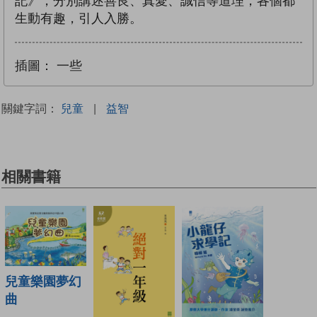
記》，分別講述善良、真愛、誠信等道理，各個都
生動有趣，引人入勝。
插圖：
一些
關鍵字詞：
兒童
|
益智
相關書籍
兒童樂園夢幻
曲