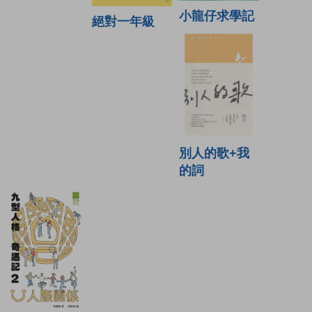
小龍仔求學記
絕對一年級
別人的歌+我
的詞