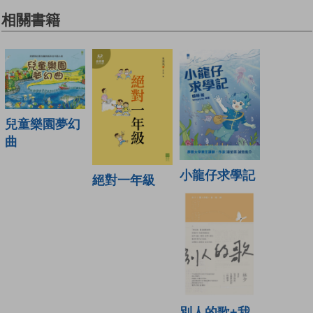
相關書籍
兒童樂園夢幻
曲
小龍仔求學記
絕對一年級
別人的歌+我