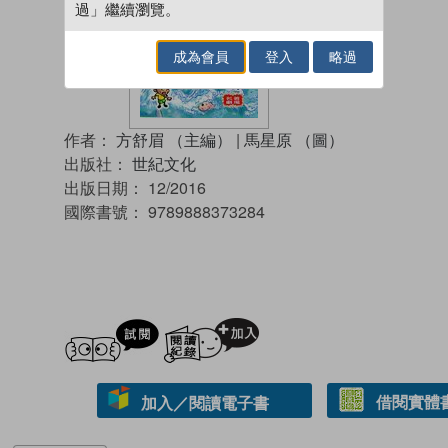
過」繼續瀏覽。
成為會員
登入
略過
作者：
方舒眉 （主編）
|
馬星原 （圖）
出版社：
世紀文化
出版日期：
12/2016
國際書號：
9789888373284
試閲
加入閱讀紀錄
借閱實體
加入／閱讀電子書