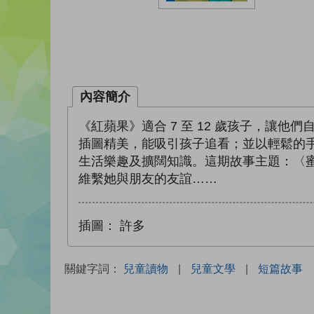
內容簡介
《紅蘋果》適合 7 至 12 歲孩子，
插圖精美，能吸引孩子追看；並以輕鬆的
生活樂趣及擴闊知識。這期故事主題：〈
維繫她與朋友的友誼……
插圖：
許多
關鍵字詞：
兒童讀物
|
兒童文學
|
短篇故事