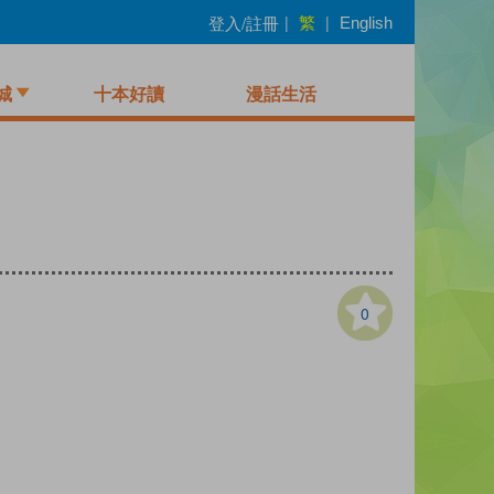
繁
登入/註冊
|
|
English
城
十本好讀
漫話生活
0