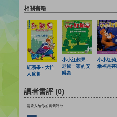
相關書籍
小小紅蘋果 -
小小紅蘋果
老鼠一家的安
幸福是甚麼
紅蘋果 - 大忙
樂窩
人爸爸
讀者書評
(0)
請登入給你的書籍評分