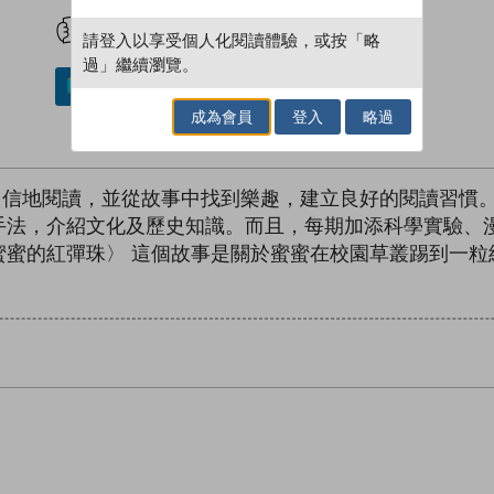
試閲
加入閱讀紀錄
請登入以享受個人化閱讀體驗，或按「略
過」繼續瀏覽。
加入／閱讀電子書
成為會員
登入
略過
讓他們自信地閱讀，並從故事中找到樂趣，建立良好的閱讀習
手法，介紹文化及歷史知識。而且，每期加添科學實驗、
蜜蜜的紅彈珠〉 這個故事是關於蜜蜜在校園草叢踢到一粒