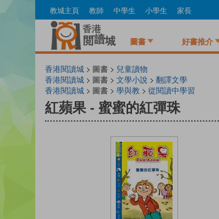
Skip
教城主頁
教師
中學生
小學生
家長
to
main
content
圖書
好書推介
香港閱讀城
> 圖書 >
兒童讀物
香港閱讀城
> 圖書 >
文學小說
>
翻譯文學
香港閱讀城
> 圖書 >
學與教
>
從閱讀中學習
紅蘋果 - 蜜蜜的紅彈珠