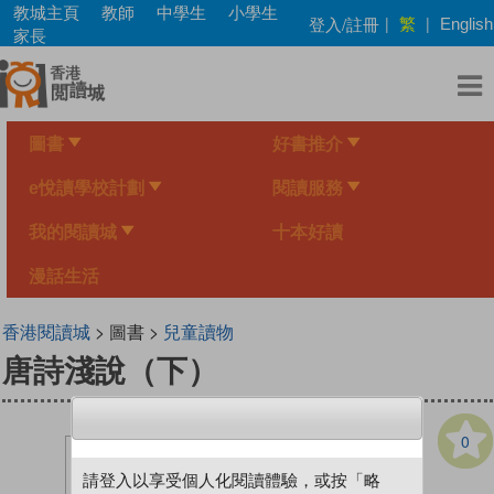
Skip
教城主頁
教師
中學生
小學生
繁
登入/註冊
|
|
English
to
家長
main
content
圖書
好書推介
e悅讀學校計劃
閱讀服務
我的閱讀城
十本好讀
漫話生活
香港閱讀城
> 圖書 >
兒童讀物
唐詩淺說（下）
0
請登入以享受個人化閱讀體驗，或按「略