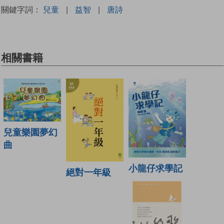
關鍵字詞：
兒童
|
益智
|
唐詩
相關書籍
兒童樂園夢幻
曲
小龍仔求學記
絕對一年級