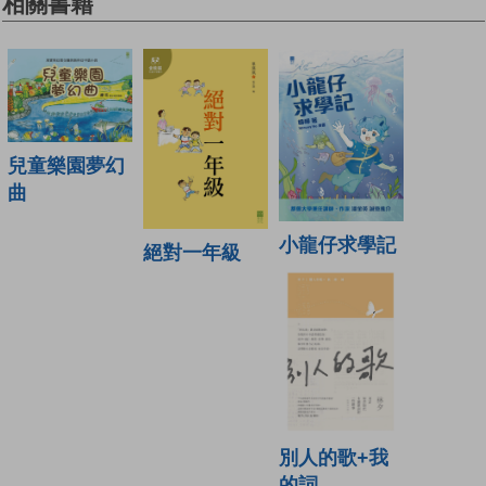
相關書籍
兒童樂園夢幻
曲
小龍仔求學記
絕對一年級
別人的歌+我
的詞