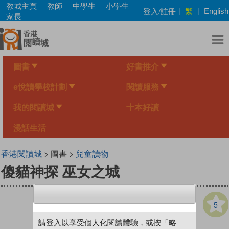
Skip
教城主頁
教師
中學生
小學生
繁
登入/註冊
|
|
English
to
家長
main
content
圖書
好書推介
e悅讀學校計劃
閱讀服務
我的閱讀城
十本好讀
漫話生活
香港閱讀城
> 圖書 >
兒童讀物
傻貓神探 巫女之城
5
請登入以享受個人化閱讀體驗，或按「略