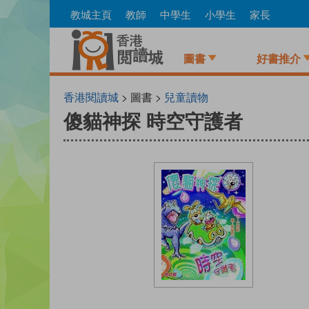
Skip
教城主頁
教師
中學生
小學生
家長
to
main
content
圖書
好書推介
香港閱讀城
> 圖書 >
兒童讀物
傻貓神探 時空守護者