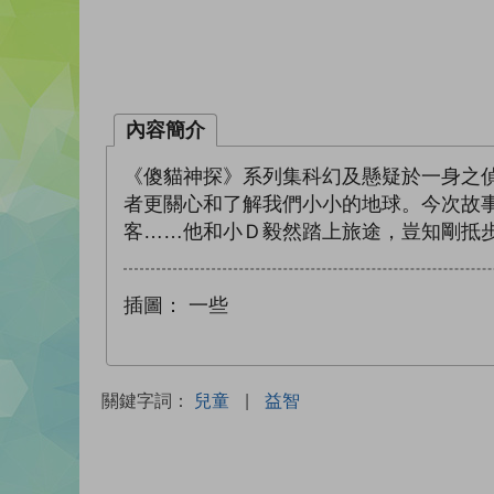
內容簡介
《傻貓神探》系列集科幻及懸疑於一身之
者更關心和了解我們小小的地球。今次故
客……他和小Ｄ毅然踏上旅途，豈知剛抵
插圖：
一些
關鍵字詞：
兒童
|
益智