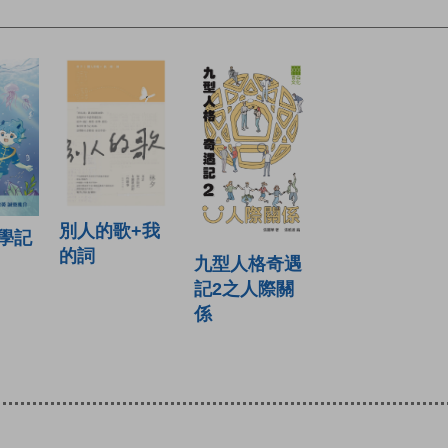
別人的歌+我
學記
的詞
九型人格奇遇
記2之人際關
係