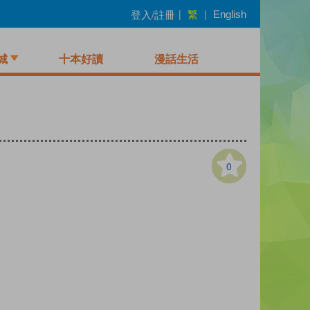
繁
登入/註冊
|
|
English
城
十本好讀
漫話生活
0