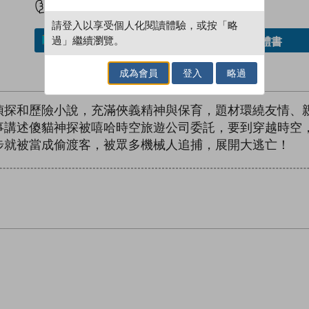
請登入以享受個人化閱讀體驗，或按「略
過」繼續瀏覽。
借閱實體書
加入／閱讀電子書
成為會員
登入
略過
偵探和歷險小說，充滿俠義精神與保育，題材環繞友情、
事講述傻貓神探被嘻哈時空旅遊公司委託，要到穿越時空
步就被當成偷渡客，被眾多機械人追捕，展開大逃亡！