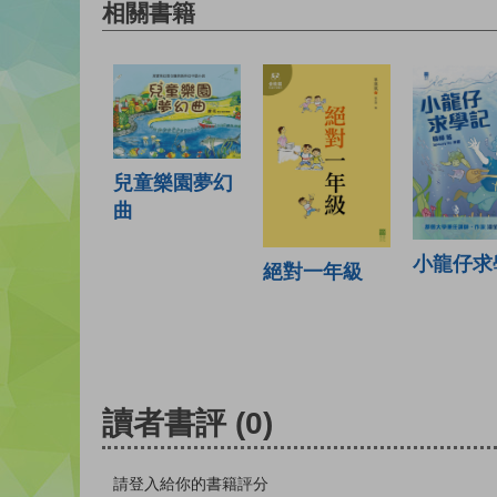
相關書籍
兒童樂園夢幻
曲
小龍仔求
絕對一年級
讀者書評
(0)
請登入給你的書籍評分