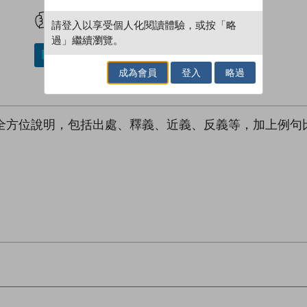
試閲
加入閱讀紀錄
請登入以享受個人化閱讀體驗，或按「略
過」繼續瀏覽。
加入／閱讀電子書
成為會員
登入
略過
行全方位說明，包括出處、釋義、近義、反義等，加上例句