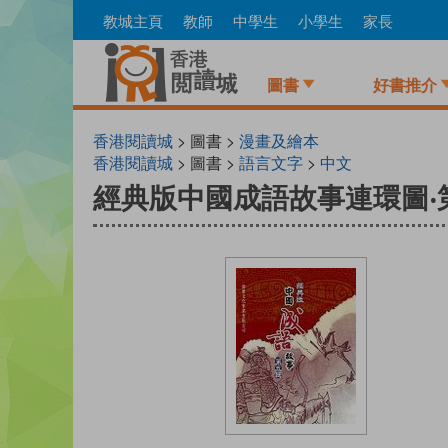
Skip
教城主頁
教師
中學生
小學生
家長
to
main
content
圖書
好書推介
香港閱讀城
> 圖書 >
漫畫及繪本
香港閱讀城
> 圖書 >
語言文字
>
中文
經典版中國成語故事連環圖‧