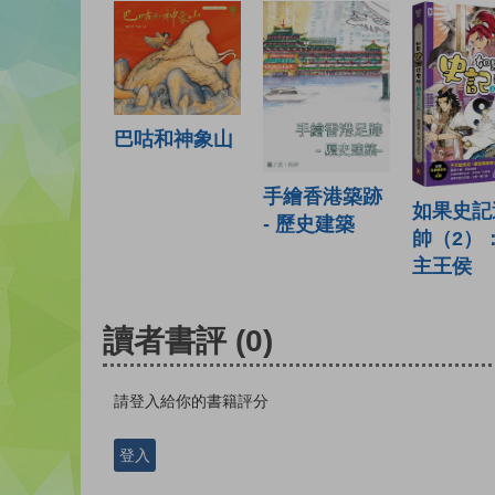
巴咕和神象山
手繪香港築跡
如果史記
- 歷史建築
帥（2）
主王侯
讀者書評
(0)
請登入給你的書籍評分
登入