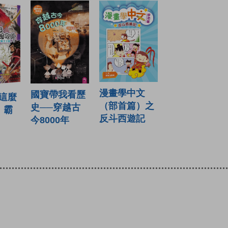
漫畫學中文
國寶帶我看歷
這麼
（部首篇）之
史──穿越古
：霸
反斗西遊記
今8000年