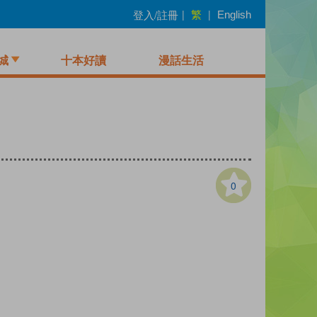
繁
登入/註冊
|
|
English
城
十本好讀
漫話生活
0