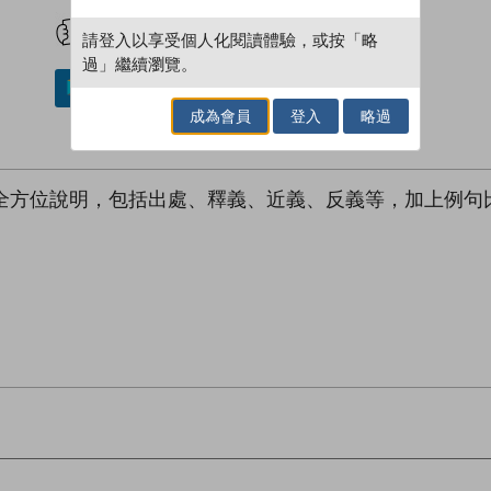
試閲
加入閱讀紀錄
請登入以享受個人化閱讀體驗，或按「略
過」繼續瀏覽。
加入／閱讀電子書
成為會員
登入
略過
行全方位說明，包括出處、釋義、近義、反義等，加上例句