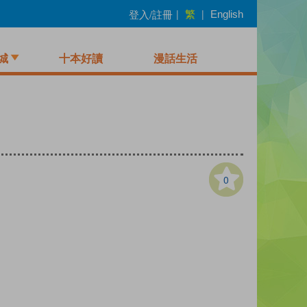
繁
登入/註冊
|
|
English
城
十本好讀
漫話生活
0