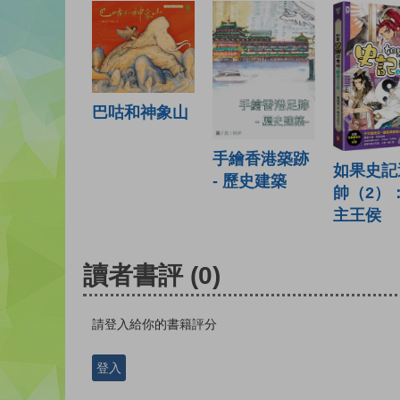
巴咕和神象山
手繪香港築跡
如果史記
- 歷史建築
帥（2）
主王侯
讀者書評
(0)
請登入給你的書籍評分
登入