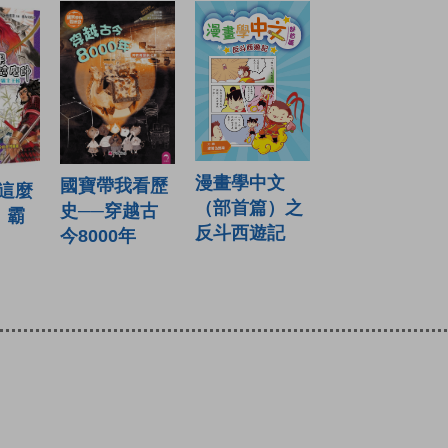
漫畫學中文
國寶帶我看歷
這麼
（部首篇）之
史──穿越古
：霸
反斗西遊記
今8000年