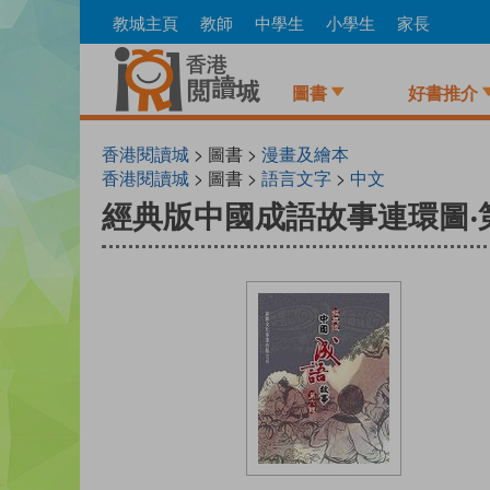
Skip
教城主頁
教師
中學生
小學生
家長
to
main
content
圖書
好書推介
香港閱讀城
> 圖書 >
漫畫及繪本
香港閱讀城
> 圖書 >
語言文字
>
中文
經典版中國成語故事連環圖‧