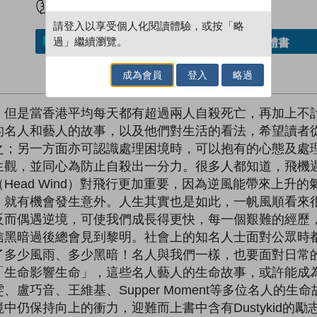
請登入以享受個人化閱讀體驗，或按「略
過」繼續瀏覽。
借閱實體書
加入／閱讀電子書
成為會員
登入
略過
，但是當香港平均每天都有超過兩人自殺死亡，再加上不
的名人和藝人的故事，以及他們對生活的看法，希望讀者
之；另一方面亦可認識處理困境時，可以抱有的心態及處
，並同心為防止自殺出一分力。很多人都知道，飛機遇着順風
Head Wind）對飛行更加重要，因為逆風能帶來上升
，就有機會發生意外。人生其實也是如此，一帆風順看來
反而偶遇逆境，可使我們成長得更快，每一個艱難的經歷
信黑暗過後總會見到黎明。社會上的知名人士面對公眾時
了多少風雨、多少黑暗！名人與我們一樣，也要面對日常
「生命影響生命」，這些名人藝人的生命故事，或許能成
盧巧音、王維基、Supper Moment等多位名人的
中仍保持向上的衝力，迎難而上書中含有Dustykid的