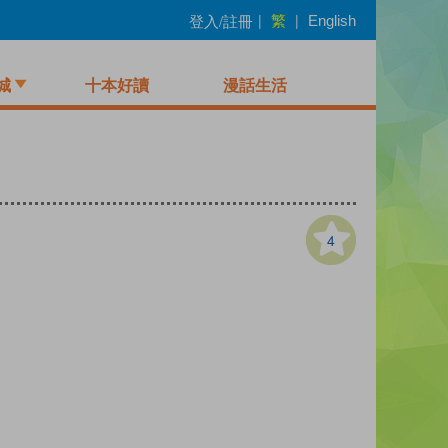
繁
登入/註冊
|
|
English
城
十本好讀
漫話生活
4