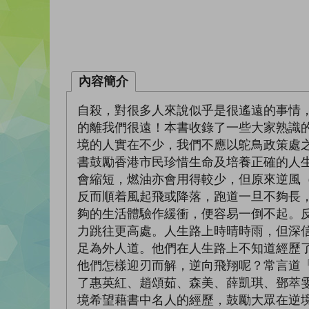
內容簡介
自殺，對很多人來說似乎是很遙遠的事情
的離我們很遠！本書收錄了一些大家熟識
境的人實在不少，我們不應以鴕鳥政策處
書鼓勵香港市民珍惜生命及培養正確的人生觀
會縮短，燃油亦會用得較少，但原來逆風（
反而順着風起飛或降落，跑道一旦不夠長
夠的生活體驗作緩衝，便容易一倒不起。
力跳往更高處。人生路上時晴時雨，但深
足為外人道。他們在人生路上不知道經歷
他們怎樣迎刃而解，逆向飛翔呢？常言道
了惠英紅、趙頌茹、森美、薛凱琪、鄧萃雯、
境希望藉書中名人的經歷，鼓勵大眾在逆境