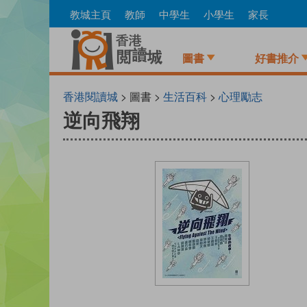
Skip
教城主頁
教師
中學生
小學生
家長
to
main
content
圖書
好書推介
香港閱讀城
> 圖書 >
生活百科
>
心理勵志
逆向飛翔