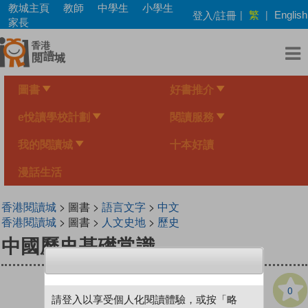
Skip
教城主頁
教師
中學生
小學生
繁
登入/註冊
|
|
English
to
家長
main
content
圖書
好書推介
e悅讀學校計劃
閱讀服務
我的閱讀城
十本好讀
漫話生活
香港閱讀城
> 圖書 >
語言文字
>
中文
香港閱讀城
> 圖書 >
人文史地
>
歷史
中國歷史基礎常識
0
請登入以享受個人化閱讀體驗，或按「略