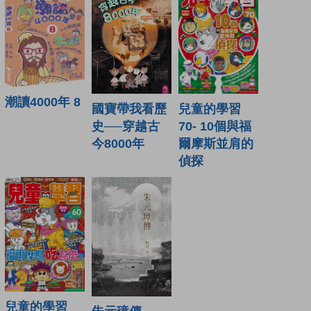
潮讀4000年 8
國寶帶我看歷
兒童的學習
史──穿越古
70- 10個與福
今8000年
爾摩斯並肩的
偵探
兒童的學習