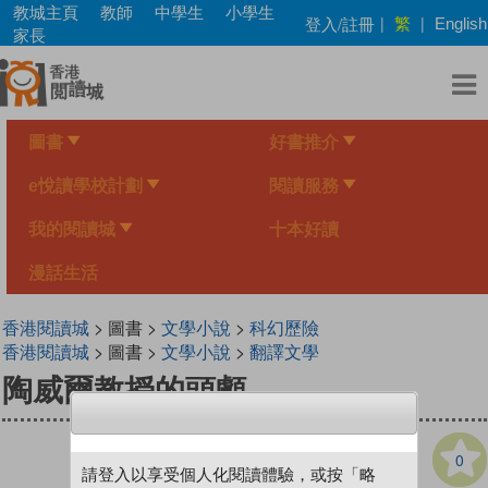
Skip
教城主頁
教師
中學生
小學生
繁
登入/註冊
|
|
English
to
家長
main
content
圖書
好書推介
e悅讀學校計劃
閱讀服務
我的閱讀城
十本好讀
漫話生活
香港閱讀城
> 圖書 >
文學小說
>
科幻歷險
香港閱讀城
> 圖書 >
文學小說
>
翻譯文學
陶威爾教授的頭顱
0
請登入以享受個人化閱讀體驗，或按「略