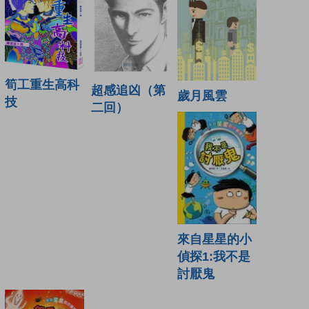
筍工重生高科
超感追凶（第
歲月風雲
技
二回）
來自星星的小
偵探1:我不是
討厭鬼