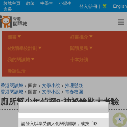
Skip
教城主頁
教師
中學生
小學生
繁
登入/註冊
|
|
English
to
家長
main
content
圖書
好書推介
e悅讀學校計劃
閱讀服務
我的閱讀城
十本好讀
漫話生活
香港閱讀城
> 圖書 >
文學小說
>
推理懸疑
香港閱讀城
> 圖書 >
文學小說
>
青春校園
廁所幫少年偵探9:神祕鑰匙大考驗
5
請登入以享受個人化閱讀體驗，或按「略