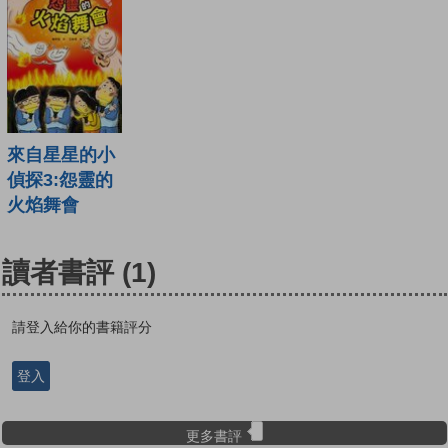
來自星星的小
偵探3:怨靈的
火焰舞會
讀者書評
(1)
請登入給你的書籍評分
登入
更多書評