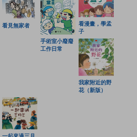
看漫畫，學孟
看見無家者
子
手術室小廢廢
工作日常
我家附近的野
花（新版）
一起來過三月