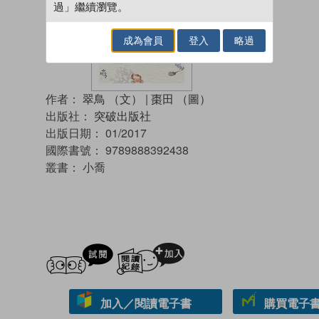
過」繼續瀏覽。
成為會員
登入
略過
作者：
翠鳥 （文）
|
棗田 （圖）
出版社：
突破出版社
出版日期：
01/2017
國際書號：
9789888392438
叢書：
小喬
試閲
加入閱讀紀錄
加入／閱讀電子書
購買電子書 