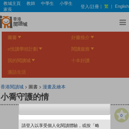
Skip
教城主頁
教師
中學生
小學生
繁
登入/註冊
|
|
English
to
家長
main
content
圖書
好書推介
e悅讀學校計劃
閱讀服務
我的閱讀城
十本好讀
漫話生活
香港閱讀城
> 圖書 >
漫畫及繪本
小喬守護的情
0
請登入以享受個人化閱讀體驗，或按「略