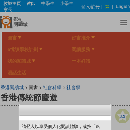
Skip
教城主頁
教師
中學生
小學生
繁
登入/註冊
|
|
English
to
家長
main
content
圖書
好書推介
e悅讀學校計劃
閱讀服務
我的閱讀城
十本好讀
漫話生活
香港閱讀城
> 圖書 >
社會科學
>
社會學
香港傳統節慶遊
3.3
請登入以享受個人化閱讀體驗，或按「略