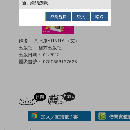
過」繼續瀏覽。
成為會員
登入
略過
作者：
黃照康SUNNY （文）
出版社：
圓方出版社
出版日期：
01/2012
國際書號：
9789888137626
試閲
加入閱讀紀錄
借閱實體
加入／閱讀電子書