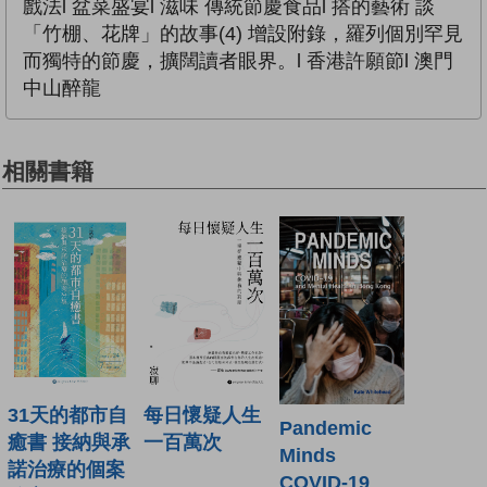
戲法l 盆菜盛宴l 滋味 傳統節慶食品l 搭的藝術 談
「竹棚、花牌」的故事(4) 增設附錄，羅列個別罕見
而獨特的節慶，擴闊讀者眼界。l 香港許願節l 澳門
中山醉龍
相關書籍
31天的都市自
每日懷疑人生
Pandemic
癒書 接納與承
一百萬次
Minds
諾治療的個案
COVID-19