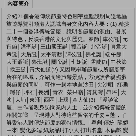
內容簡介
介紹21個香港傳統節慶特色廟宇重點說明周邊地區
旅遊導覽引領港人認識自身文化內容大要：(1) 精挑
二十一個香港傳統節慶，說明各節慶的源由、發展
與特色，反映香港的文化與歷史。春節│車公誕│元
宵節│洪聖誕│三山國王誕│觀音誕│北帝誕│真君大
帝誕│天后誕│太平清醮│譚公誕│佛祖誕│端午節│
大王爺誕│魯班誕│關帝誕│七姐誕│盂蘭節│中秋節
│侯王誕│黃大仙誕(2) 又因應舉辦節慶或所屬廟宇
所在的區域，介紹周邊旅遊景點，方便讀者親臨參
與節慶的同時，可作一趟本地遊沙田│尖沙咀│紅磡
│灣仔│坪石│長洲│青衣│茶果嶺│筲箕灣│昂坪│大
澳│大埔│東涌│西區│上環│黃大仙(3) 「漫談節
慶」由作者親身訪問業內人士，並介紹傳統節慶的
相關知識，呈現港人對待這些習俗的千姿百態，了
解香港人對傳統節慶的獨特情懷。l 粵劇 傳統l 龍獅
由來l 變化多端 紙紥品l 打小人 打出名堂l 木偶戲 變