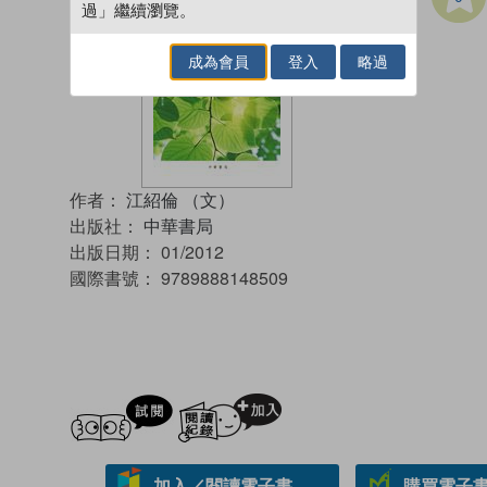
過」繼續瀏覽。
成為會員
登入
略過
作者：
江紹倫 （文）
出版社：
中華書局
出版日期：
01/2012
國際書號：
9789888148509
試閲
加入閱讀紀錄
加入／閱讀電子書
購買電子書 