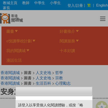
Skip
教城主頁
教師
中學生
小學生
繁
登入/註冊
|
|
English
to
家長
main
content
圖書
好書推介
e悅讀學校計劃
閱讀服務
我的閱讀城
十本好讀
漫話生活
香港閱讀城
> 圖書 >
人文史地
>
哲學
香港閱讀城
> 圖書 >
人文史地
>
宗教
香港閱讀城
> 圖書 >
生活百科
>
心理勵志
安身立命──活用孔子心理學
請登入以享受個人化閱讀體驗，或按「略
0