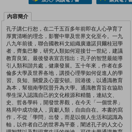
內容簡介
孔子講仁行恕，在二千五百多年前即在人心孕育了
厚實清晰的理念，影響中華及世界文化至今。一九
八九年前後，聯合國教科文組織廣邀諾貝爾桂冠學
者，齊集巴黎，研究人類如何迎接廿一世紀，建議
教育良策。最後發表宣言指出：孔子的智慧最能導
引人類和諧共處，健康發展。五十年來，作者在多
倫多大學及世界各地，講授心理學如何促進人的學
習、良知、關愛及心靈安頓。回港後，以通識教育
為本，幫嶺南學院晉升為大學。通識教育旨在協助
學生深入認識自己的文化根源和精髓，連結文、
史、哲各學科，開發世界觀，在今天「一個世界」
格局中成功做人，貢獻人類，自由自在。本書的寫
作，不從「學問」出發，而是以個人生活和認識為
軸，以作者自己的世界為平臺，闡述孔子的人文心
理智慧以及對現實生活的啟迪，可供大學通識教育