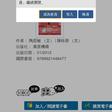
過」繼續瀏覽。
成為會員
登入
略過
作者：
陶思敏 （文）
|
陳桂蓉 （文）
出版社：
萬里機構
出版日期：
01/2012
國際書號：
9789621448477
試閲
加入閱讀紀錄
加入／閱讀電子書
購買電子書 