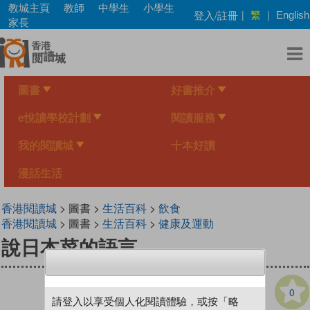
Skip
教城主頁
教師
中學生
小學生
繁
登入/註冊
|
|
English
to
家長
main
content
圖書
好書推介
e悅讀學校計劃
閱讀服務
我的閱讀城
十本好讀
漫話生活
香港閱讀城
> 圖書 >
生活百科
>
飲食
香港閱讀城
> 圖書 >
生活百科
>
健康及運動
說日本菜的語言
0
請登入以享受個人化閱讀體驗，或按「略