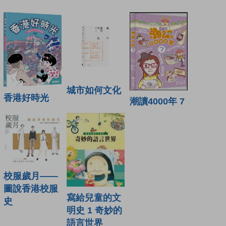
城市如何文化
香港好時光
潮讀4000年 7
校服歲月——
圖說香港校服
寫給兒童的文
史
明史 1 奇妙的
語言世界