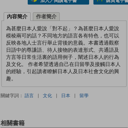
加入／閱讀電子書
購買電子書 
內容簡介
作者簡介
為甚麼日本人愛說「對不起」？為甚麼日本人愛說
模棱兩可的話？不同地方的語言各有特色，也可以
反映各地人士言行舉止背後的意義。本書透過觀察
日語中的尊謙語、待人接物的表達形式、共通語及
方言等日常生活裏的語用例子，闡述日本人的行為
及文化。 作者希望透過自己在日留學及接觸日本人
的經驗，引起讀者瞭解日本人及日本社會文化的興
趣。
關鍵字詞：
語言
|
文化
|
日本
|
留學
相關書籍