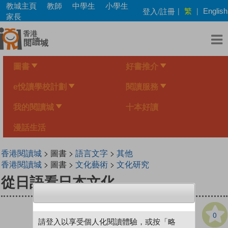
Skip
教城主頁
教師
中學生
小學生
繁
登入/註冊
|
|
English
to
家長
main
content
圖書
好書推介
e悅讀學校計劃
閱讀服務
我的閱讀城
十本好讀
漫話生活
香港閱讀城
> 圖書 >
語言文字
>
其他
香港閱讀城
> 圖書 >
文化藝術
>
文化研究
從日語看日本文化
0
請登入以享受個人化閱讀體驗，或按「略