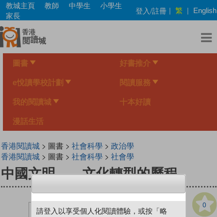
Skip
教城主頁
教師
中學生
小學生
繁
登入/註冊
|
|
English
to
家長
main
content
圖書
好書推介
e悅讀學校計劃
閱讀服務
我的閱讀城
十本好讀
漫話生活
香港閱讀城
> 圖書 >
社會科學
>
政治學
香港閱讀城
> 圖書 >
社會科學
>
社會學
中國文明 ── 文化轉型的歷程
0
請登入以享受個人化閱讀體驗，或按「略