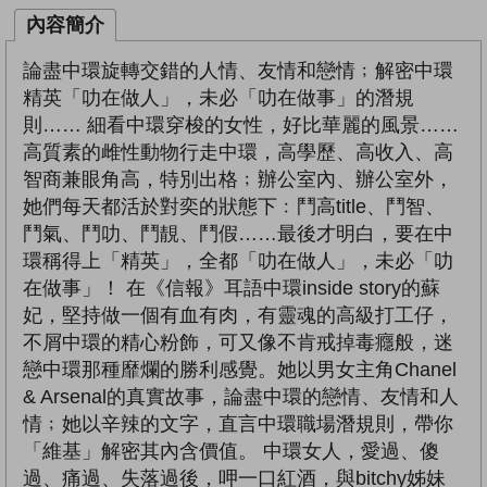
內容簡介
論盡中環旋轉交錯的人情、友情和戀情﹔解密中環
精英「叻在做人」，未必「叻在做事」的潛規
則…… 細看中環穿梭的女性，好比華麗的風景……
高質素的雌性動物行走中環，高學歷、高收入、高
智商兼眼角高，特別出格﹔辦公室內、辦公室外，
她們每天都活於對奕的狀態下﹕鬥高title、鬥智、
鬥氣、鬥叻、鬥靚、鬥假……最後才明白，要在中
環稱得上「精英」，全都「叻在做人」，未必「叻
在做事」！ 在《信報》耳語中環inside story的蘇
妃，堅持做一個有血有肉，有靈魂的高級打工仔，
不屑中環的精心粉飾，可又像不肯戒掉毒癮般，迷
戀中環那種靡爛的勝利感覺。她以男女主角Chanel
& Arsenal的真實故事，論盡中環的戀情、友情和人
情﹔她以辛辣的文字，直言中環職場潛規則，帶你
「維基」解密其內含價值。 中環女人，愛過、傻
過、痛過、失落過後，呷一口紅酒，與bitchy姊妹