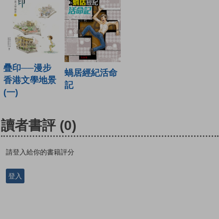
疊印──漫步
蝸居經紀活命
香港文學地景
記
(一)
讀者書評
(0)
請登入給你的書籍評分
登入