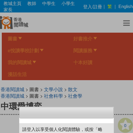
Skip
教城主頁
教師
中學生
小學生
繁
登入/註冊
|
|
English
to
家長
main
content
圖書
好書推介
e悅讀學校計劃
閱讀服務
我的閱讀城
十本好讀
漫話生活
香港閱讀城
> 圖書 >
文學小說
>
散文
香港閱讀城
> 圖書 >
社會科學
>
社會學
中環愛博奕
0
請登入以享受個人化閱讀體驗，或按「略