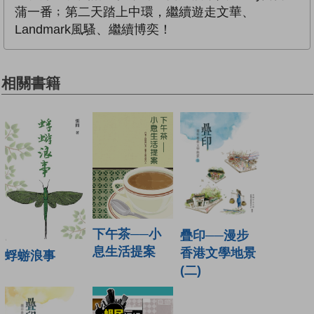
蒲一番﹔第二天踏上中環，繼續遊走文華、
Landmark風騷、繼續博奕！
相關書籍
下午茶──小
疊印──漫步
息生活提案
香港文學地景
蜉蝣浪事
(二)