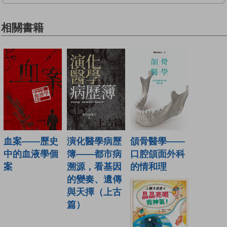
相關書籍
演化醫學病歷
血案——歷史
頜骨醫學——
簿——都市病
中的血液學個
口腔頜面外科
溯源，看基因
案
的情和理
的變奏、遺傳
與天擇（上古
篇）