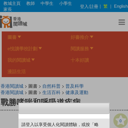
Skip
教城主頁
教師
中學生
小學生
繁
登入/註冊
|
|
English
to
家長
main
content
圖書
好書推介
e悅讀學校計劃
閱讀服務
我的閱讀城
十本好讀
漫話生活
香港閱讀城
> 圖書 >
自然科普
>
普及科學
香港閱讀城
> 圖書 >
生活百科
>
健康及運動
戰勝哮喘和呼吸道疾病
0
請登入以享受個人化閱讀體驗，或按「略