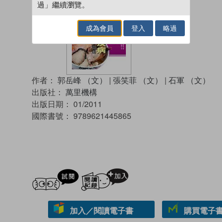
過」繼續瀏覽。
成為會員
登入
略過
作者：
郭岳峰 （文）
|
張笑菲 （文）
|
石軍 （文）
出版社：
萬里機構
出版日期：
01/2011
國際書號：
9789621445865
試閲
加入閱讀紀錄
加入／閱讀電子書
購買電子書 