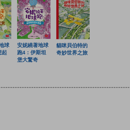
地球
安妮繞著地球
貓咪貝伯特的
想起
跑4：伊斯坦
奇妙世界之旅
堡大驚奇