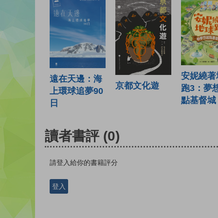
安妮繞著
遠在天邊：海
京都文化遊
跑3：夢
上環球追夢90
點基督城
日
讀者書評
(0)
請登入給你的書籍評分
登入