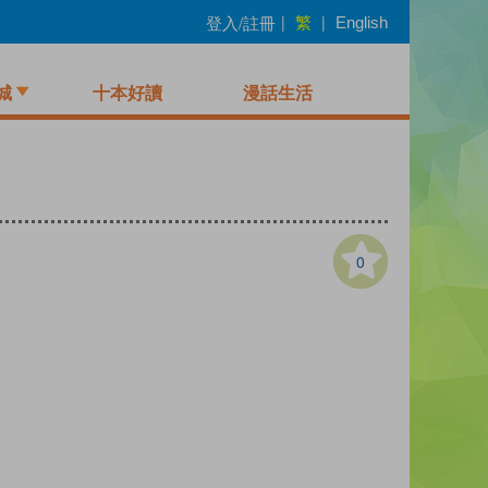
繁
登入/註冊
|
|
English
城
十本好讀
漫話生活
0