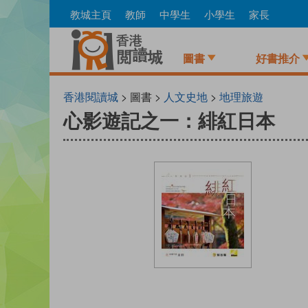
Skip
教城主頁
教師
中學生
小學生
家長
to
main
content
圖書
好書推介
香港閱讀城
> 圖書 >
人文史地
>
地理旅遊
心影遊記之一：緋紅日本