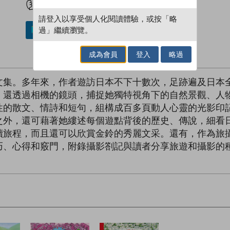
請登入以享受個人化閱讀體驗，或按「略
過」繼續瀏覽。
加入／閱讀電子書
成為會員
登入
略過
文集。多年來，作者遊訪日本不下十數次，足跡遍及日本
，還透過相機的鏡頭，捕捉她獨特視角下的自然景觀、人
性的散文、情詩和短句，組構成百多頁動人心靈的光影印
之外，還可藉著她縷述每個遊點背後的歷史、傳說，細看
讀旅程，而且還可以欣賞金鈴的秀麗文采。還有，作為旅
巧、心得和竅門，附錄攝影劄記與讀者分享旅遊和攝影的