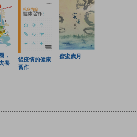
圈，
蜜蜜歲月
後疫情的健康
去養
習作