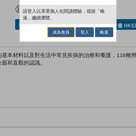
試閲
加入閱讀紀錄
請登入以享受個人化閱讀體驗，或按「略
過」繼續瀏覽。
加入／閱讀電子書
購買電子書 HK$3
成為會員
登入
略過
基本材料以及對生活中常見疾病的治療和養護，116種
全面和直觀的認識。