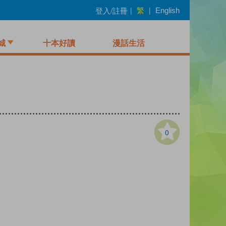
繁
登入/註冊
|
|
English
城
十本好讀
漫話生活
0