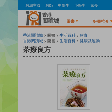
Skip
教城主頁
教師
中學生
小學生
家長
to
main
content
圖書
好書推介
香港閱讀城
> 圖書 >
生活百科
>
飲食
香港閱讀城
> 圖書 >
生活百科
>
健康及運動
茶療良方