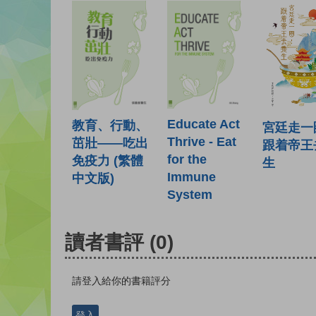
Educate Act
教育、行動、
宮廷走一
Thrive - Eat
茁壯——吃出
跟着帝王
for the
免疫力 (繁體
生
Immune
中文版)
System
讀者書評
(0)
請登入給你的書籍評分
登入