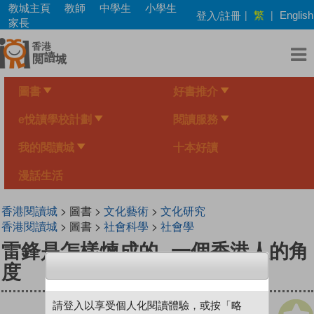
Skip
教城主頁
教師
中學生
小學生
繁
登入/註冊
|
|
English
to
家長
main
content
圖書
好書推介
e悅讀學校計劃
閱讀服務
我的閱讀城
十本好讀
漫話生活
香港閱讀城
> 圖書 >
文化藝術
>
文化研究
香港閱讀城
> 圖書 >
社會科學
>
社會學
雷鋒是怎樣煉成的--一個香港人的角
度
請登入以享受個人化閱讀體驗，或按「略