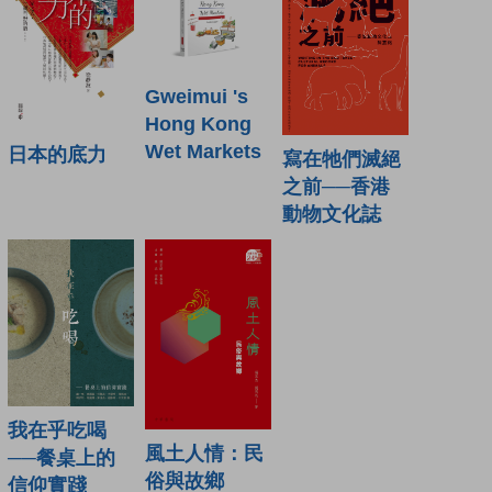
Gweimui 's
Hong Kong
Wet Markets
日本的底力
寫在牠們滅絕
之前──香港
動物文化誌
我在乎吃喝
風土人情：民
──餐桌上的
俗與故鄉
信仰實踐