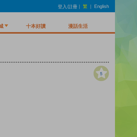
繁
登入/註冊
|
|
English
城
十本好讀
漫話生活
5