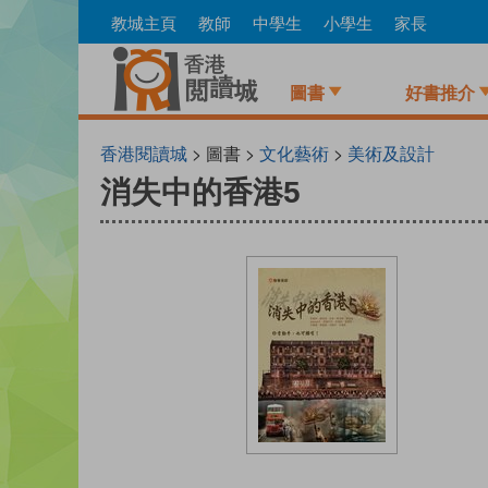
Skip
教城主頁
教師
中學生
小學生
家長
to
main
content
圖書
好書推介
香港閱讀城
> 圖書 >
文化藝術
>
美術及設計
消失中的香港5