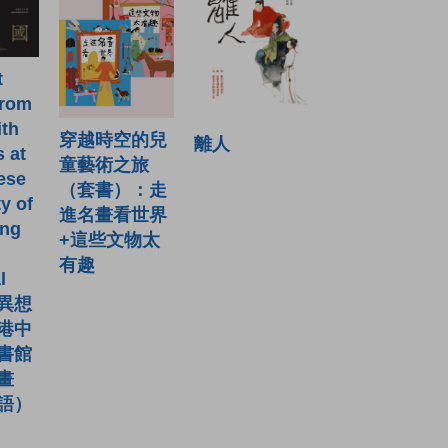
t
from
ith
穿越時空的兒
離人
s at
童藝術之旅
ese
（套書）：走
y of
進名畫看世界
ng
+這些文物太
有趣
l
) 異想
港中
書館
畫
語）