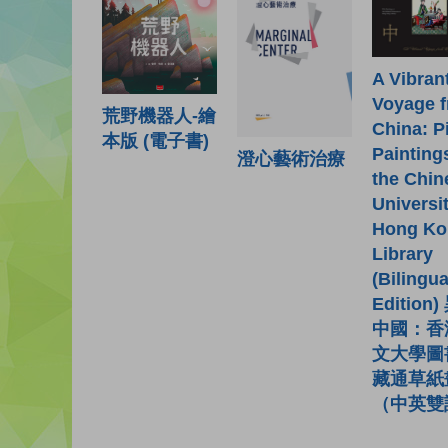
A Vibran
Voyage 
荒野機器人-繪
China: P
本版 (電子書)
Painting
澄心藝術治療
the Chin
Universit
Hong Ko
Library
(Bilingua
Edition
中國：香
文大學圖
藏通草紙
（中英雙