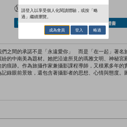
試閲
加入閱讀紀錄
請登入以享受個人化閱讀體驗，或按「略
過」繼續瀏覽。
借閱實體書
加入／閱讀電子書
成為會員
登入
略過
我們之間的承諾不是「永遠愛你」 而是「在一起」著名
繽紛的中南美為題材。她把沿途所見的瑪雅文明、神秘宮
途的痕跡。作為旅攝作家兼攝影課程導師，又積累多年的
為記錄眼前景致，還包含著攝影者的思想、心情與態度。