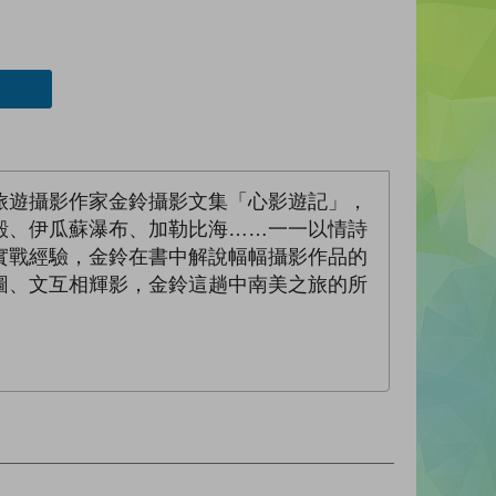
旅遊攝影作家金鈴攝影文集「心影遊記」，
殿、伊瓜蘇瀑布、加勒比海……一一以情詩
實戰經驗，金鈴在書中解說幅幅攝影作品的
圖、文互相輝影，金鈴這趟中南美之旅的所