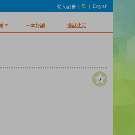
繁
登入/註冊
|
|
English
城
十本好讀
漫話生活
0