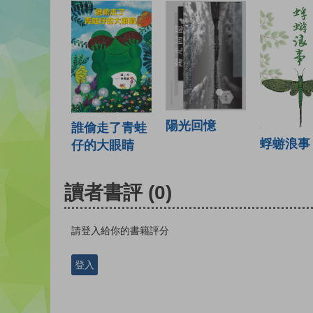
陽光回憶
誰偷走了青蛙
蜉蝣浪事
仔的大眼睛
讀者書評
(0)
請登入給你的書籍評分
登入