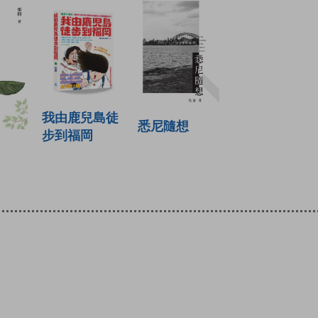
我由鹿兒島徒
悉尼隨想
步到福岡