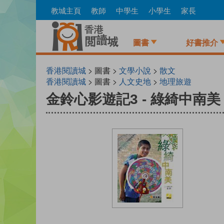
Skip
教城主頁
教師
中學生
小學生
家長
to
main
content
圖書
好書推介
香港閱讀城
> 圖書 >
文學小說
>
散文
香港閱讀城
> 圖書 >
人文史地
>
地理旅遊
金鈴心影遊記3 - 綠綺中南美