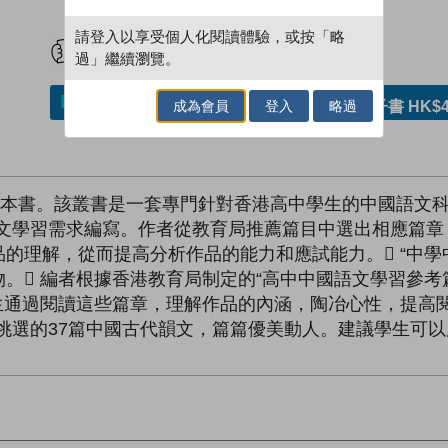
試閲
加入閱讀紀錄
請登入以享受個人化閱讀體驗，或按「略
過」繼續瀏覽。
加入／閱讀電子書
購買電子書 HK$4
成為會員
登入
略過
一本書。該叢書是一套專門針對香港高中學生的中國語文
古文學習需求編寫。作者從教育局推薦篇目中選出相應篇章
的理解，從而提高分析作品的能力和應試能力。 “中學
。 編者根據香港教育局制定的“高中中國語文學習參考
生通過閱讀這些篇章，理解作品的內涵，陶冶心性，提高閱
挑選的37篇中國古代韻文，篇篇優美動人。建議學生可