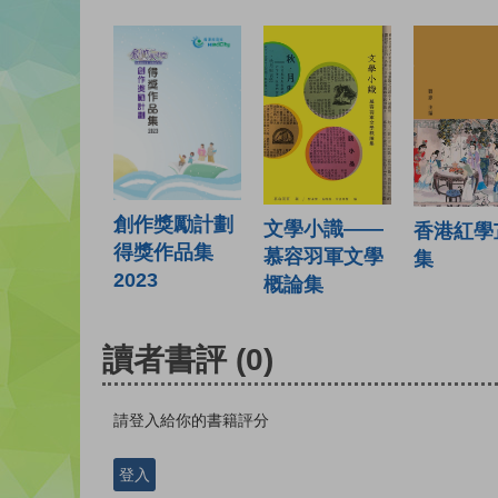
創作獎勵計劃
文學小識——
香港紅學
得獎作品集
慕容羽軍文學
集
2023
概論集
讀者書評
(0)
請登入給你的書籍評分
登入