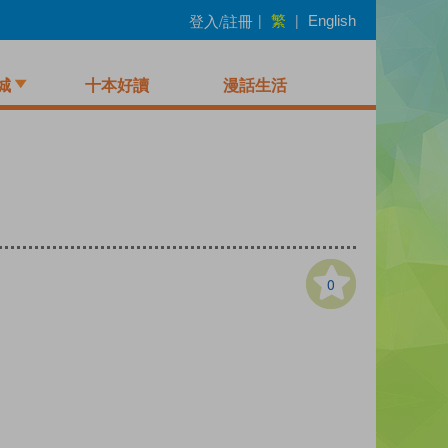
繁
登入/註冊
|
|
English
城
十本好讀
漫話生活
0