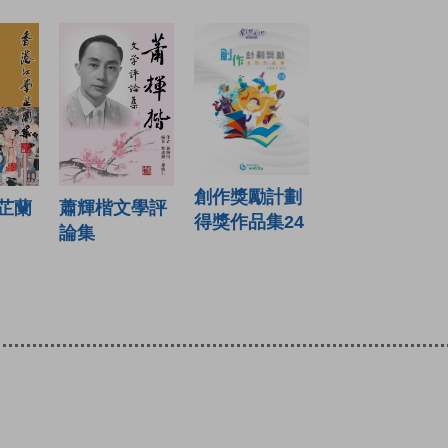
創作獎勵計劃
蕭輝楷文學評
芷蘭
得獎作品集24
論集