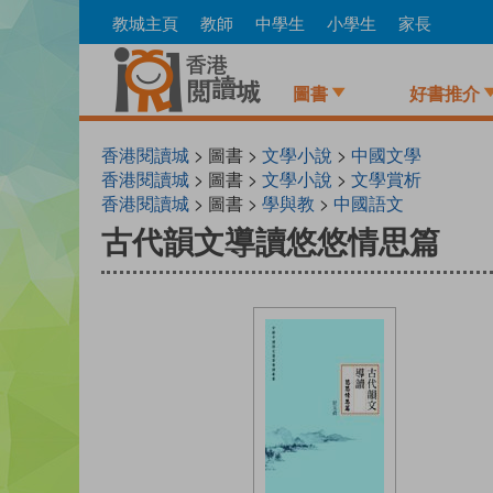
Skip
教城主頁
教師
中學生
小學生
家長
to
main
content
圖書
好書推介
香港閱讀城
> 圖書 >
文學小說
>
中國文學
香港閱讀城
> 圖書 >
文學小說
>
文學賞析
香港閱讀城
> 圖書 >
學與教
>
中國語文
古代韻文導讀悠悠情思篇