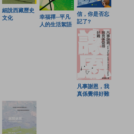
細說西藏歷史
信，你是否忘
幸福禪─平凡
文化
記了?
人的生活絮語
凡事謝恩，我
真係覺得好難