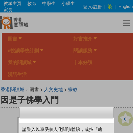
Skip
教城主頁
教師
中學生
小學生
繁
登入/註冊
|
|
English
to
家長
main
content
圖書
好書推介
e悅讀學校計劃
閱讀服務
我的閱讀城
十本好讀
漫話生活
香港閱讀城
> 圖書 >
人文史地
>
宗教
因是子佛學入門
0
請登入以享受個人化閱讀體驗，或按「略