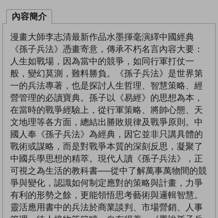
內容簡介
漫畫大師李志清最新作品水墨揮毫演繹中國經典
《孫子兵法》憑畫寄意，傳承不朽名言內容大要：
人生如戰場，因為當中的競爭，如同行軍打仗一
般，變幻莫測，難料勝負。《孫子兵法》是世界第
一的兵法專著，也是探討人生哲理、智慧策略、經
營管理的必讀寶典。孫子以《易經》的思想為本，
在當時的戰爭經驗上，從行軍策略、將帥心態、天
文地理等各方面，總結出勝敗規律及戰爭原則。中
國人奉《孫子兵法》為經典，因它並非只講具體的
戰術或謀略，而是對戰爭本質的深刻反思，凝聚了
中國兵學思想的精萃。現代人讀《孫子兵法》，正
可視之為生活的教科書──從中了解萬事萬物間的競
爭與變化，認識如何制定應對的策略與計畫，力爭
有利的形勢之餘，更能領悟思考藝術與邏輯智慧。
靈活應用書中的兵法於商業談判、市場營銷、人事