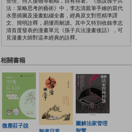
管理、待人接物等範疇，自有得著。《墨說孫子兵
法：策略思考的藝術》中，李志清親筆手繪的當代
水墨插圖及漫畫點綴全書，經典原文對照精準譯
文、簡明詮釋，易懂而耐讀。其中又特別收錄李志
清首度發表的漫畫單元《孫子兵法漫畫後話》，可
見漫畫大師對這本經典的詮釋。
相關書籍
圖解法家管理
微塵莊子說
智慧
智者日常