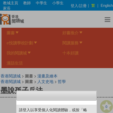
Skip
教城主頁
教師
中學生
小學生
繁
登入/註冊
|
|
English
to
家長
main
content
圖書
好書推介
e悅讀學校計劃
閱讀服務
我的閱讀城
十本好讀
漫話生活
香港閱讀城
> 圖書 >
漫畫及繪本
香港閱讀城
> 圖書 >
人文史地
>
哲學
墨說孫子兵法
0
請登入以享受個人化閱讀體驗，或按「略