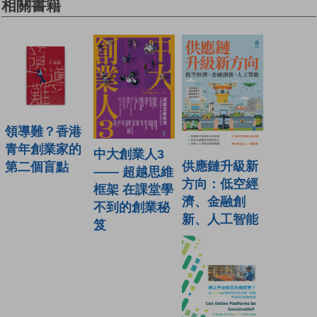
相關書籍
領導難？香港
青年創業家的
中大創業人3
供應鏈升級新
第二個盲點
—— 超越思維
方向：低空經
框架 在課堂學
濟、金融創
不到的創業秘
新、人工智能
笈