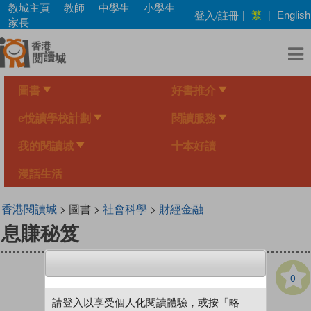
Skip
教城主頁
教師
中學生
小學生
繁
登入/註冊
|
|
English
to
家長
main
content
圖書
好書推介
e悅讀學校計劃
閱讀服務
我的閱讀城
十本好讀
漫話生活
香港閱讀城
> 圖書 >
社會科學
>
財經金融
息賺秘笈
0
請登入以享受個人化閱讀體驗，或按「略