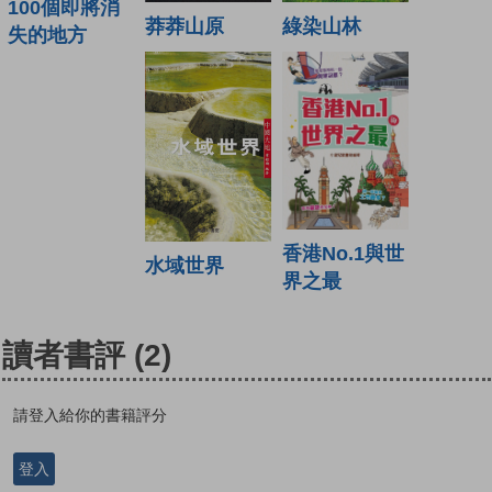
100個即將消
莽莽山原
綠染山林
失的地方
香港No.1與世
水域世界
界之最
讀者書評
(2)
請登入給你的書籍評分
登入