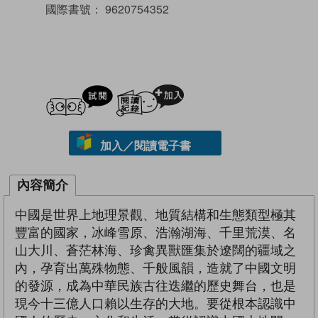
國際書號：
9620754352
試閲
加入閱讀紀錄
加入／閱讀電子書
內容簡介
中國是世界上地理景觀、地質結構和生態類型極其
豐富的國家，冰峰雪原、浩瀚湖海、千里荒漠、名
山大川、蒼茫林海、珍禽異獸匯集於遼闊的疆域之
內，孕育出萬殊物態、千般風韻，造就了中國文明
的發源，成為中華民族古往迭繼的歷史舞台，也是
現今十三億人口賴以生存的大地。要從根本認識中