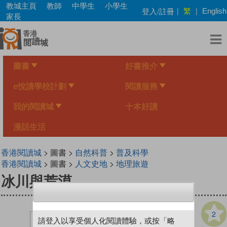
Skip
教城主頁
教師
中學生
小學生
繁
登入/註冊
|
|
English
to
家長
main
content
圖書
好書推介
e悅讀學校計劃
閱讀服務
我的閱讀城
十本好讀
漫話生活
香港閱讀城
> 圖書 >
自然科普
>
普及科學
香港閱讀城
> 圖書 >
人文史地
>
地理旅遊
冰川與荒漠
2
請登入以享受個人化閱讀體驗，或按「略