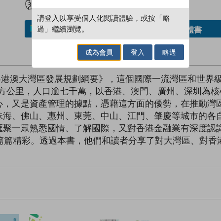
請登入以享受個人化閱讀體驗，或按「略
過」繼續瀏覽。
借閱實體書
加入／閱讀電子書
成為會員
登入
略過
《粵港澳大灣區發展規劃綱要》，這個國際一流灣區和世界
平方公里，人口逾七千萬，以香港、澳門、廣州、深圳為
心，又是資產管理的據點，憑藉這方面的優勢，在推動灣
珠海、佛山、惠州、東莞、中山、江門、肇慶等城市的各
匯聚一眾熟悉國情、了解國際，又對香港金融業有深度認
，篇篇精彩。透過本書，他們和讀者分享了對大灣區、對香
。