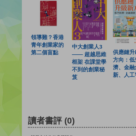
領導難？香港
青年創業家的
中大創業人3
供應鏈升
第二個盲點
—— 超越思維
方向：低
框架 在課堂學
濟、金融
不到的創業秘
新、人工
笈
讀者書評
(0)