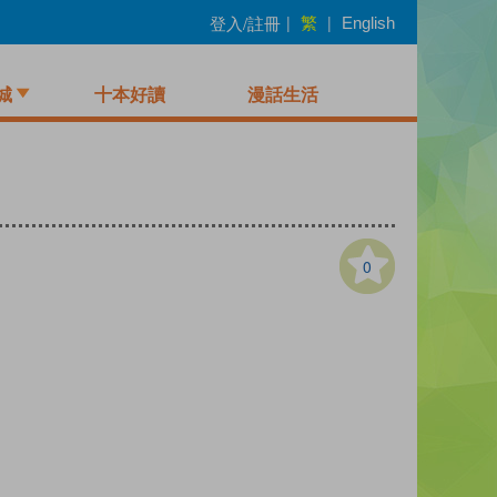
繁
登入/註冊
|
|
English
城
十本好讀
漫話生活
0