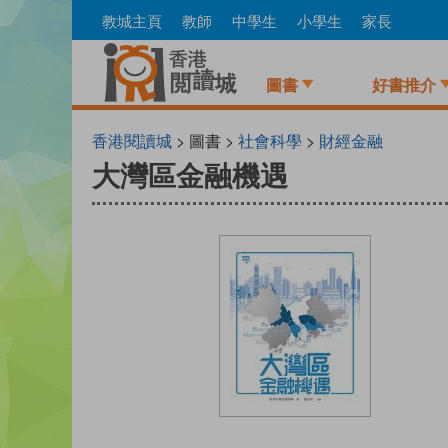
Skip
教城主頁
教師
中學生
小學生
家長
to
main
content
圖書
好書推介
香港閱讀城
> 圖書 >
社會科學
>
財經金融
大灣區金融機遇