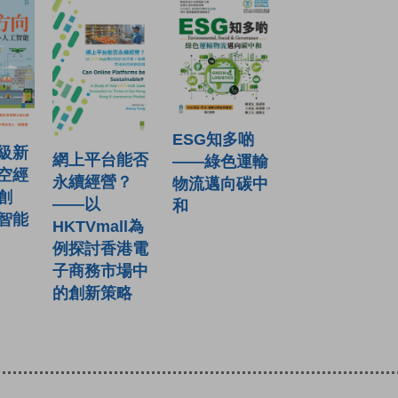
ESG知多啲
級新
網上平台能否
——綠色運輸
空經
永續經營？
物流邁向碳中
創
——以
和
智能
HKTVmall為
例探討香港電
子商務市場中
的創新策略